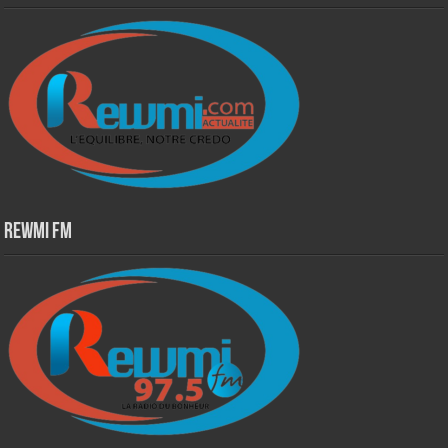
Rewmi Fm