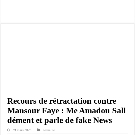
Scandale de pédophilie, acte contre nature : Un coach de football démasqué pour
Banditisme : Fily Sané, ancien Lieutenant du célèbre Ino, de nouveau Interpellé
Affaire Farba Ngom : La balle, dans le camp du procureur financier
Succession de Pape Thiaw : la bombe à retardement qui menace la FSF
Baisse des réserves de sang : au CNTS de Dakar, des citoyens répondent à l’appe
Un tribunal américain bloque la construction de la salle de bal de Trump à la 
Nécrologie : Décès de Djibril Dièye, animateur de l’émission « Auto Mag » sur 
Affaire Pape Cheikh Diallo et Cie : le Parquet fait appel après le non-lieu acco
Recours de rétractation contre
Mansour Faye : Me Amadou Sall
dément et parle de fake News
29 mars 2025
Actualité