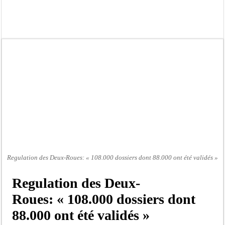
Gamou de Tivaouane 2026 : Habib Sy Mansour met en garde les influenceurs cont
Tivaouane : les recommandations du Khalife général des Tidianes pour le Gam
Dakar : vaste opération de la Gendarmerie, 60 abris provisoires démantelés et 2
Dahra Djoloff a vibré au rythme réservant un accueil exceptionnel au Présiden
Inondations à Linguère, le ministre Idrissa Samb apporte son soutien aux sinistr
Affaire Pape Cheikh Diallo et Cie : Ousmane Kane prédit une « cascade de relax
Moustapha Dramé rejoint Pastef
Crise en Guinée Bissau : la médiation sénégalaise a présenté les contours de son
Regulation des Deux-Roues: « 108.000 dossiers dont 88.000 ont été validés »
Regulation des Deux-
Roues: « 108.000 dossiers dont
88.000 ont été validés »