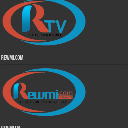
Rewmi.Com