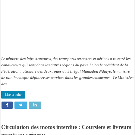
ministre
rassure
les
conducteurs
de
deux-
roues
Le ministre des Infrastructures, des transports terrestres et aériens a rassuré les
conducteurs qui sont dans les autres régions du pays. Selon le président de la
Fédération nationale des deux roues du Sénégal Mamadou Ndiaye, le ministre
de tutelle compte déplacer ses services dans les grandes communes. Le Ministère
des …
Lire la suite
Circulation des motos interdite : Coursiers et livreurs
monte au créneau