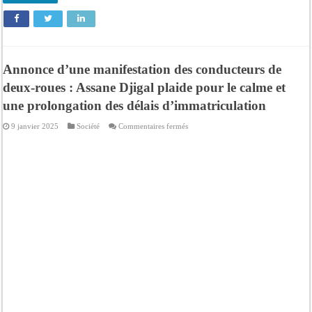
Annonce d’une manifestation des conducteurs de
deux-roues : Assane Djigal plaide pour le calme et
une prolongation des délais d’immatriculation
sur
9 janvier 2025
Société
Commentaires fermés
Annonce
d’une
manifestation
des
conducteurs
de
deux-
roues
:
Assane
Djigal
plaide
pour
le
calme
et
une
prolongation
des
délais
d’immatriculation