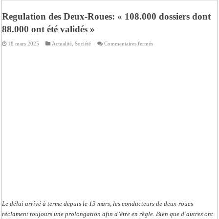
Afrobasket U18 féminine : les Lioncelles chutent encore
Regulation des Deux-Roues: « 108.000 dossiers dont
Ziguinchor : électrocution du bétail, catastrophe évitée de justesse
88.000 ont été validés »
Affaire Khadim Ba : L’action publique éteinte, le PDG de Locafrique recouvre la
sur
18 mars 2025
Actualité
,
Société
Commentaires fermés
Aide aux ménages vulnérables : 92 976 ménages ciblés, 135 000 FCFA prévus p
Regulation
des
Deux-
Secteur extractif au Sénégal : 303 milliards de FCFA de revenus générés par au
Roues: « 108.000
dossiers
dont
AfroBasket U18 masculin : le Sénégal domine le Rwanda et réussit son entrée en
88.000
ont
Fatick : Un carambolage entre trois véhicules fait deux blessés, dont un grave
été
validés »
Bilan Magal de Touba : 244 interpellations, 110 déferrements, 2,4 millions FCF
Le délai arrivé à terme depuis le 13 mars, les conducteurs de deux-roues
réclament toujours une prolongation afin d’être en règle. Bien que d’autres ont