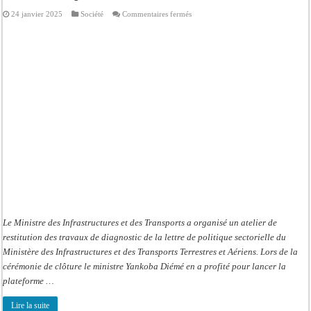
sur
24 janvier 2025
Société
Commentaires fermés
Diagnostic
de
la
lettre
de
politique
du
secteur
du
transport:
Le
ministre
lance
une
plateforme
de
rendez-
vous
pour
les
deux
roues
Le Ministre des Infrastructures et des Transports a organisé un atelier de
restitution des travaux de diagnostic de la lettre de politique sectorielle du
Ministère des Infrastructures et des Transports Terrestres et Aériens. Lors de la
cérémonie de clôture le ministre Yankoba Diémé en a profité pour lancer la
plateforme …
Lire la suite