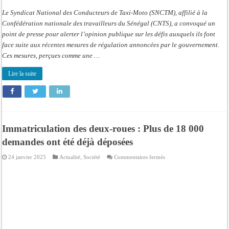
Le Syndicat National des Conducteurs de Taxi-Moto (SNCTM), affilié à la
Confédération nationale des travailleurs du Sénégal (CNTS), a convoqué un
point de presse pour alerter l’opinion publique sur les défis auxquels ils font
face suite aux récentes mesures de régulation annoncées par le gouvernement.
Ces mesures, perçues comme une …
Lire la suite
Immatriculation des deux-roues : Plus de 18 000
demandes ont été déjà déposées
sur
24 janvier 2025
Actualité
,
Société
Commentaires fermés
Immatriculation
des
deux-
roues
:
Plus
de
18
000
demandes
ont