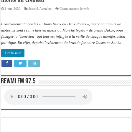
sur
1 juin 2023
Société
,
Actualité
Commentaires fermés
Circulation
des
motos
interdite
Communément appelés « Thiak-Thiak ou Deux Roues », ces conducteurs de
:
Coursiers
motos, se sont réunis hier en masse au Marché Ngelaw de grand Dakar, pour
et
fustiger la ‘’sanction’’ qui leur est infligée à la veille de chaque manifestation
livreurs
monte
politique. En effet, depuis l’avènement du bras de fer entre Ousmane Sonko …
au
créneau
Lire la suite
Rewmi FM 97.5