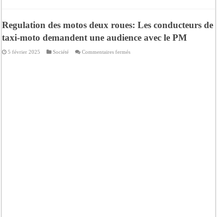
Regulation des motos deux roues: Les conducteurs de
taxi-moto demandent une audience avec le PM
sur
5 février 2025
Société
Commentaires fermés
Regulation
des
motos
deux
roues:
Les
conducteurs
de
taxi-
moto
demandent
une
audience
avec
le
PM