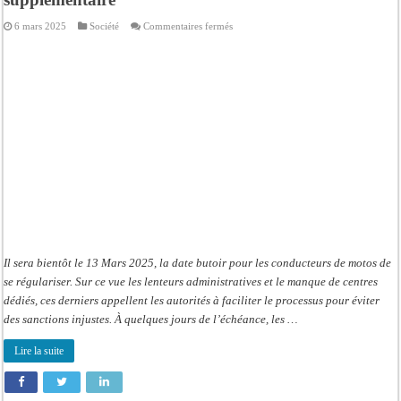
sur
6 mars 2025
Société
Commentaires fermés
Regularisations
des
deux-
roues:
Les
conducteurs
de
« motos
tiak-
tiak »
réclament
un
délai
supplémentaire
Il sera bientôt le 13 Mars 2025, la date butoir pour les conducteurs de motos de
se régulariser. Sur ce vue les lenteurs administratives et le manque de centres
dédiés, ces derniers appellent les autorités à faciliter le processus pour éviter
des sanctions injustes. À quelques jours de l’échéance, les …
Lire la suite