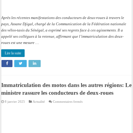
Après les récentes manifestations des conducteurs de deux-roues à travers le
pays, Assane Djigal, chargé de la Communication de la Fédération nationale
des vélos-taxis du Sénégal, a exprimé ses regrets face à ces agissements. Il a
appelé ses collègues à la retenue, affirmant que l’immatriculation des deux-
roues est une mesure …
Lire la suite
Immatriculation des motos dans les autres régions: Le
ministre rassure les conducteurs de deux-roues
sur
8 janvier 2025
Actualité
Commentaires fermés
Immatriculation
des
motos
dans
les
autres
régions:
Le