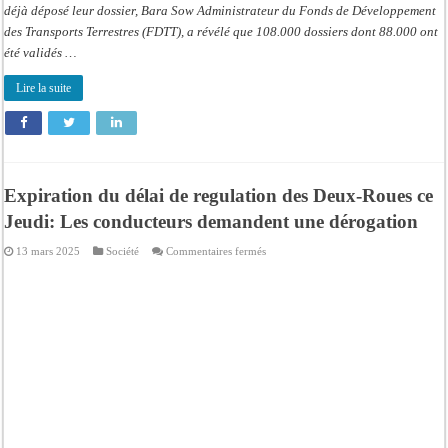
déjà déposé leur dossier, Bara Sow Administrateur du Fonds de Développement
des Transports Terrestres (FDTT), a révélé que 108.000 dossiers dont 88.000 ont
été validés …
Lire la suite
Expiration du délai de regulation des Deux-Roues ce
Jeudi: Les conducteurs demandent une dérogation
sur
13 mars 2025
Société
Commentaires fermés
Expiration
du
délai
de
regulation
des
Deux-
Roues
ce
Jeudi:
Les
conducteurs
demandent
une
dérogation