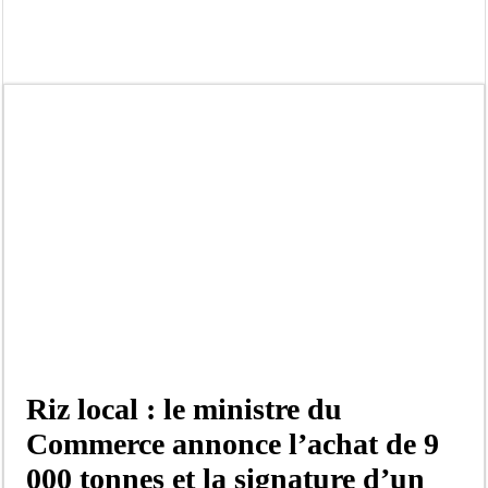
Ousmane Sonko crache ses vérités à Diomaye: « Des vies ne sont pas tombées p
Élections municipales : le calendrier fait débat
Gamou de Tivaouane 2026 : Habib Sy Mansour met en garde les influenceurs cont
Tivaouane : les recommandations du Khalife général des Tidianes pour le Gam
Dakar : vaste opération de la Gendarmerie, 60 abris provisoires démantelés et 2
Dahra Djoloff a vibré au rythme réservant un accueil exceptionnel au Présiden
Inondations à Linguère, le ministre Idrissa Samb apporte son soutien aux sinistr
Affaire Pape Cheikh Diallo et Cie : Ousmane Kane prédit une « cascade de relax
Riz local : le ministre du
Commerce annonce l’achat de 9
000 tonnes et la signature d’un