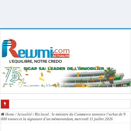
Uploader By Gse7en
Linux rewmi 5.15.0-164-generic #174-Ubuntu SMP Fri Nov 14 20:25:16 UTC
2025 x86_64
Mouvement pour le renouveau de Dahra Djoloff: Le coordonnateur El Hadji Dème
Home
/
Actualité
/
Riz local : le ministre du Commerce annonce l’achat de 9
000 tonnes et la signature d’un mémorandum, mercredi 11 juillet 2026
Le restaurant Aby’s Garden d’Aby Ndour ravagé par un incendie