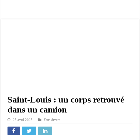
Scandale de pédophilie, acte contre nature : Un coach de football démasqué pour
Banditisme : Fily Sané, ancien Lieutenant du célèbre Ino, de nouveau Interpellé
Affaire Farba Ngom : La balle, dans le camp du procureur financier
Succession de Pape Thiaw : la bombe à retardement qui menace la FSF
Baisse des réserves de sang : au CNTS de Dakar, des citoyens répondent à l’appe
Un tribunal américain bloque la construction de la salle de bal de Trump à la 
Nécrologie : Décès de Djibril Dièye, animateur de l’émission « Auto Mag » sur 
Affaire Pape Cheikh Diallo et Cie : le Parquet fait appel après le non-lieu acco
Saint-Louis : un corps retrouvé
dans un camion
25 avril 2025
Faits divers