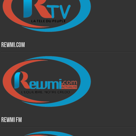
Rewmi.Com
Rewmi Fm