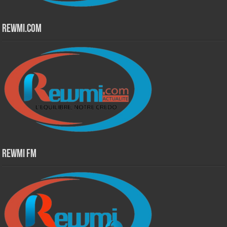
Rewmi.Com
Rewmi Fm