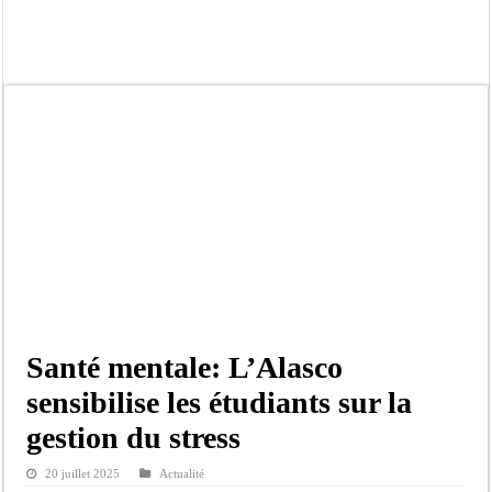
Crise en Guinée Bissau : la médiation sénégalaise a présenté les contours de son
Un déficit de 128,9 milliards de francs CFA de la balance commerciale en juin
Scandale de pédophilie, acte contre nature : Un coach de football démasqué pour
Banditisme : Fily Sané, ancien Lieutenant du célèbre Ino, de nouveau Interpellé
Affaire Farba Ngom : La balle, dans le camp du procureur financier
Succession de Pape Thiaw : la bombe à retardement qui menace la FSF
Baisse des réserves de sang : au CNTS de Dakar, des citoyens répondent à l’appe
Un tribunal américain bloque la construction de la salle de bal de Trump à la 
Santé mentale: L’Alasco
sensibilise les étudiants sur la
gestion du stress
20 juillet 2025
Actualité