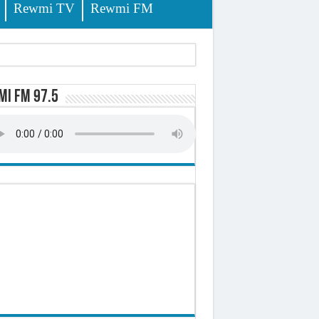
Rewmi TV
Rewmi FM
i FM 97.5
ursuites
pêche
lerinage
ire octroyé