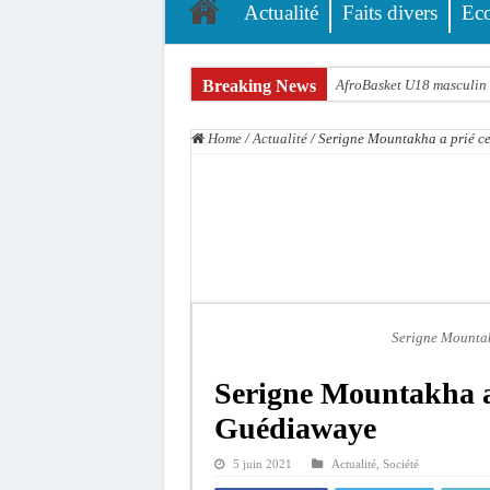
Actualité
Faits divers
Ec
Breaking News
AfroBasket U18 masculin :
Fatick : Un carambolage en
Home
/
Actualité
/
Serigne Mountakha a prié c
Bilan Magal de Touba : 24
Tragédie à Guinaw-Rails S
Prétendu contrat de 50 mi
Assemblée nationale : une 
Don de sang : Pastef lance
Chavirement d’une pirogue
Serigne Mountak
Hajj 2027 : le RENOPHUS l
Serigne Mountakha a 
Kamb, l’Inspecteur de la j
Guédiawaye
5 juin 2021
Actualité
,
Société