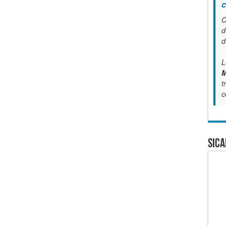
c
C
d
d
L
M
t
c
SICA