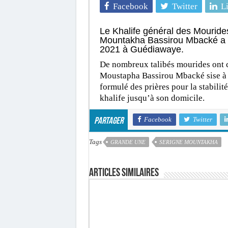
Facebook
Twitter
L
Le Khalife général des Mouride
Mountakha Bassirou Mbacké a ef
2021 à Guédiawaye.
De nombreux talibés mourides ont 
Moustapha Bassirou Mbacké sise à H
formulé des prières pour la stabilit
khalife jusqu’à son domicile.
Facebook
Twitter
Partager
Tags
GRANDE UNE
SERIGNE MOUNTAKHA
Articles similaires