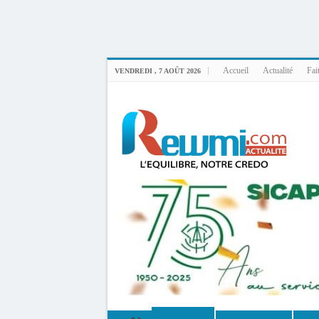
Uploader By Gse7en
Linux rewmi 5.15.0-164-generic #174-Ubuntu SMP Fri Nov 14 20:25:16 UTC 2
Accueil
Actualité
Fai
VENDREDI , 7 AOÛT 2026