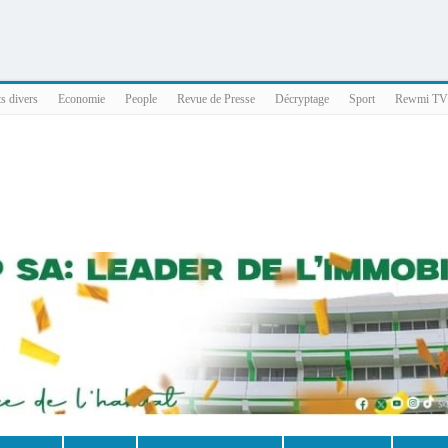
025 x86_64
ts divers
Economie
People
Revue de Presse
Décryptage
Sport
Rewmi TV