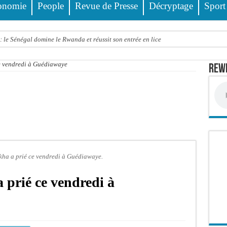
onomie
People
Revue de Presse
Décryptage
Sport
 le Sénégal domine le Rwanda et réussit son entrée en lice
tre trois véhicules fait deux blessés, dont un grave
e vendredi à Guédiawaye
Rewm
4 interpellations, 110 déferrements, 2,4 millions FCFA d’amendes (Police)
ud : il poignarde à mort son frère aîné
llions FCFA : la LONASE dément tout lien avec « Fénial Digital » et menace de po
session extraordinaire convoquée sur les exonérations fiscales et les licences de 
 un appel à ses militants, sympathisants et à l’ensemble des citoyens
 à Djibonker: une fillette décède, des rescapés dans un état critique
ha a prié ce vendredi à Guédiawaye.
ance officiellement les préparatifs sous l’égide de la Délégation générale au Pè
prié ce vendredi à
eunesse et des sports Guéladio Ba en tournée, un important lot de matériels sanita