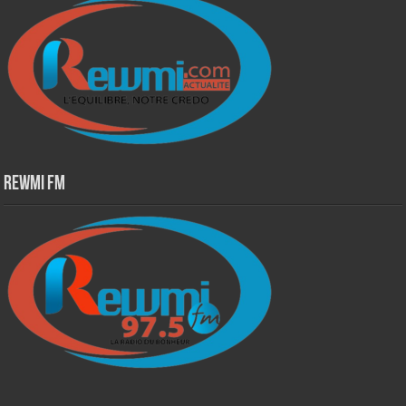
Rewmi Fm