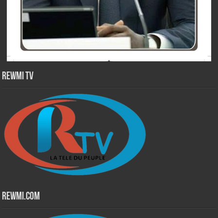
Rewmi TV
Rewmi.Com