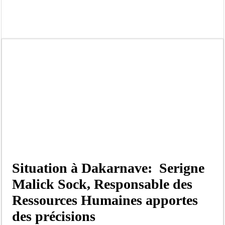
Kamb, l’Inspecteur de la jeunesse et des sports Guéladio Ba en tournée, un impor
« Quand le mandat s’achève, les discours ne suffisent plus » (Mamadou AW-Cand
Touba : convaincue d’avoir été empoisonnée, Amy Dione désigne le coupable av
Le Sénégal bénéficie de trois nouveaux financements de la Banque mondiale d’u
Linguère : Un élève de 14 ans meurt noyé dans un bassin de rétention
Gamou 1448 H / 2026 : le Comité scientifique dévoile les fondements du thème c
Assemblée nationale : Sonko valide onze dossiers chauds
Passation de service au 3FPT : Soulèye Kane officiellement installé, il décline s
Situation à Dakarnave: Serigne
Malick Sock, Responsable des
Ressources Humaines apportes
des précisions