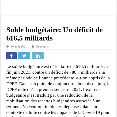
Bilan Magal de Touba : 244 interpellations, 110 déferrements, 2,4 millions FCF
Tragédie à Guinaw-Rails Sud : il poignarde à mort son frère aîné
Prétendu contrat de 50 millions FCFA : la LONASE dément tout lien avec « Fénia
Assemblée nationale : une session extraordinaire convoquée sur les exonérations 
Solde budgétaire: Un déficit de
Don de sang : Pastef lance un appel à ses militants, sympathisants et à l’ensemb
616,5 milliards
Chavirement d’une pirogue à Djibonker: une fillette décède, des rescapés dans u
10 août 2021
Economie
Hajj 2027 : le RENOPHUS lance officiellement les préparatifs sous l’égide de l
Kamb, l’Inspecteur de la jeunesse et des sports Guéladio Ba en tournée, un impor
Le solde budgétaire est déficitaire de 616,5 milliards, à
fin juin 2021, contre un déficit de 788,7 milliards à la
même période de l’année précédente, a-t-on appris de la
DPEE. Dans son point de conjoncture du mois de juin, la
DPEE note qu’au premier semestre 2021, l’exercice
budgétaire s’est traduit par une réduction de la
mobilisation des recettes budgétaires associée à un
rythme d’exécution timide des dépenses, dans un
contexte de lutte contre les impacts de la Covid-19 pour