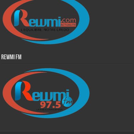
Rewmi Fm