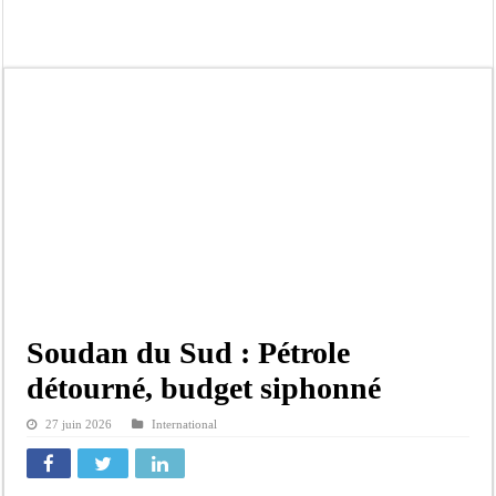
Scandale de pédophilie, acte contre nature : Un coach de football démasqué pour
Banditisme : Fily Sané, ancien Lieutenant du célèbre Ino, de nouveau Interpellé
Affaire Farba Ngom : La balle, dans le camp du procureur financier
Succession de Pape Thiaw : la bombe à retardement qui menace la FSF
Baisse des réserves de sang : au CNTS de Dakar, des citoyens répondent à l’appe
Un tribunal américain bloque la construction de la salle de bal de Trump à la 
Nécrologie : Décès de Djibril Dièye, animateur de l’émission « Auto Mag » sur 
Affaire Pape Cheikh Diallo et Cie : le Parquet fait appel après le non-lieu acco
Soudan du Sud : Pétrole
détourné, budget siphonné
27 juin 2026
International