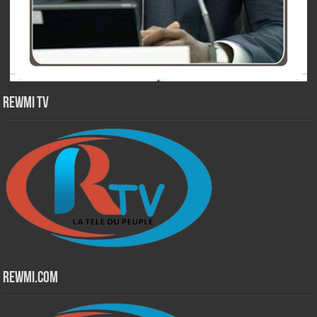
Rewmi TV
Rewmi.Com