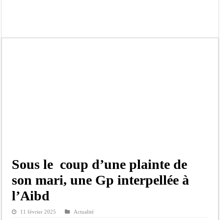
Affaire Pape Cheikh Diallo et Cie : Ousmane Kane prédit une « cascade de relax
Moustapha Dramé rejoint Pastef
Crise en Guinée Bissau : la médiation sénégalaise a présenté les contours de son
Un déficit de 128,9 milliards de francs CFA de la balance commerciale en juin
Scandale de pédophilie, acte contre nature : Un coach de football démasqué pour
Banditisme : Fily Sané, ancien Lieutenant du célèbre Ino, de nouveau Interpellé
Affaire Farba Ngom : La balle, dans le camp du procureur financier
Succession de Pape Thiaw : la bombe à retardement qui menace la FSF
Sous le coup d’une plainte de
son mari, une Gp interpellée à
l’Aibd
11 février 2025
Actualité