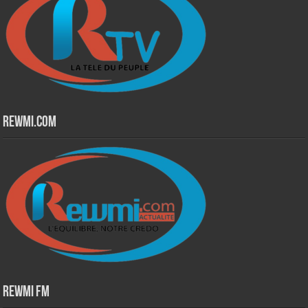
Rewmi.Com
Rewmi Fm