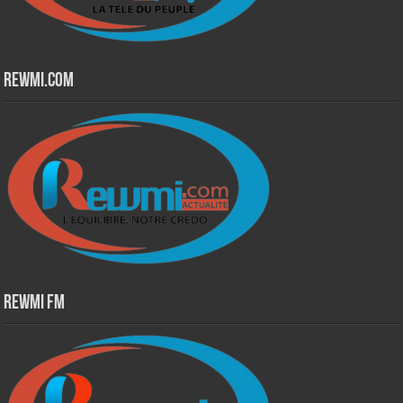
Rewmi.Com
Rewmi Fm