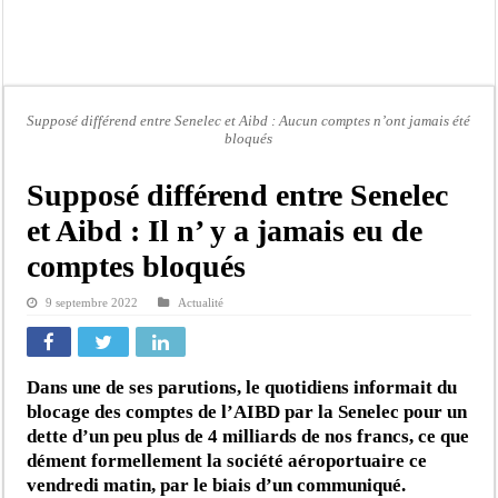
Affaire Pape Cheikh Diallo et Cie : Ousmane Kane prédit une « cascade de relax
Moustapha Dramé rejoint Pastef
Crise en Guinée Bissau : la médiation sénégalaise a présenté les contours de son
Un déficit de 128,9 milliards de francs CFA de la balance commerciale en juin
Supposé différend entre Senelec et Aibd : Aucun comptes n’ont jamais été
bloqués
Scandale de pédophilie, acte contre nature : Un coach de football démasqué pour
Banditisme : Fily Sané, ancien Lieutenant du célèbre Ino, de nouveau Interpellé
Supposé différend entre Senelec
Affaire Farba Ngom : La balle, dans le camp du procureur financier
et Aibd : Il n’ y a jamais eu de
Succession de Pape Thiaw : la bombe à retardement qui menace la FSF
comptes bloqués
9 septembre 2022
Actualité
Dans une de ses parutions, le quotidiens informait du
blocage des comptes de l’AIBD par la Senelec pour un
dette d’un peu plus de 4 milliards de nos francs, ce que
dément formellement la société aéroportuaire ce
vendredi matin, par le biais d’un communiqué.