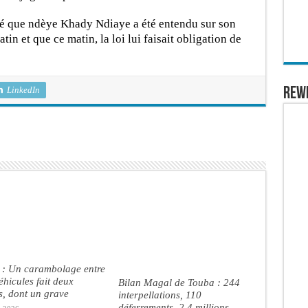
té que ndèye Khady Ndiaye a été entendu sur son
tin et que ce matin, la loi lui faisait obligation de
LinkedIn
REW
 : Un carambolage entre
véhicules fait deux
Bilan Magal de Touba : 244
s, dont un grave
interpellations, 110
déferrements, 2,4 millions