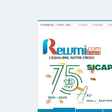
Uploader By Gse7en
Linux rewmi 5.15.0-164-generic #174-Ubuntu SMP Fri Nov 14 20:25:16 UTC 2
Accueil
Actualité
Fai
VENDREDI , 7 AOÛT 2026