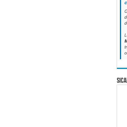
c
C
d
d
L
M
t
c
SICA