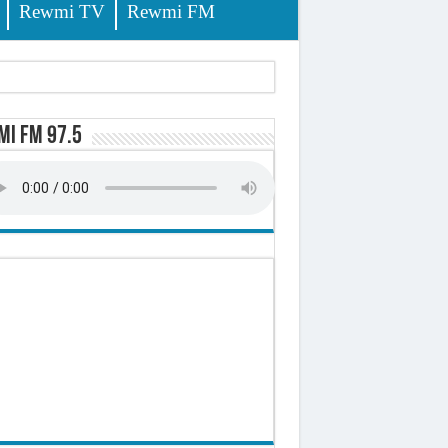
Rewmi TV
Rewmi FM
i FM 97.5
ursuites
pêche
lerinage
ire octroyé