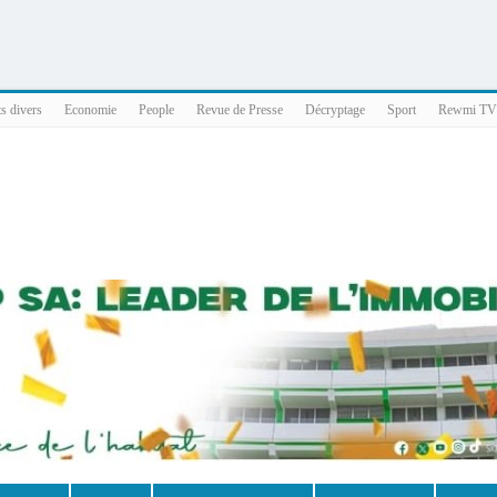
025 x86_64
ts divers
Economie
People
Revue de Presse
Décryptage
Sport
Rewmi TV