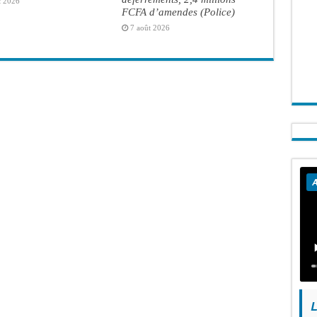
t 2026
FCFA d’amendes (Police)
7 août 2026
A
L