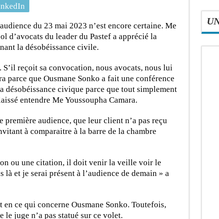
inkedIn
U
audience du 23 mai 2023 n’est encore certaine. Me
 d’avocats du leader du Pastef a apprécié la
ant la désobéissance civile.
 S’il reçoit sa convocation, nous avocats, nous lui
dera parce que Ousmane Sonko a fait une conférence
 la désobéissance civique parce que tout simplement
a laissé entendre Me Youssoupha Camara.
te première audience, que leur client n’a pas reçu
nvitant à comparaitre à la barre de la chambre
n ou une citation, il doit venir la veille voir le
is là et je serai présent à l’audience de demain » a
état en ce qui concerne Ousmane Sonko. Toutefois,
e juge n’a pas statué sur ce volet.