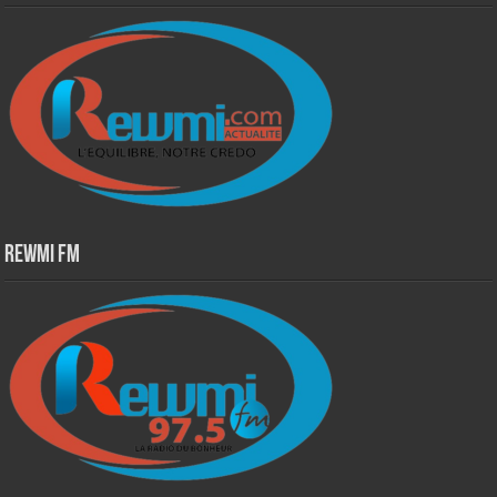
Rewmi Fm