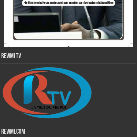
Rewmi TV
Rewmi.Com