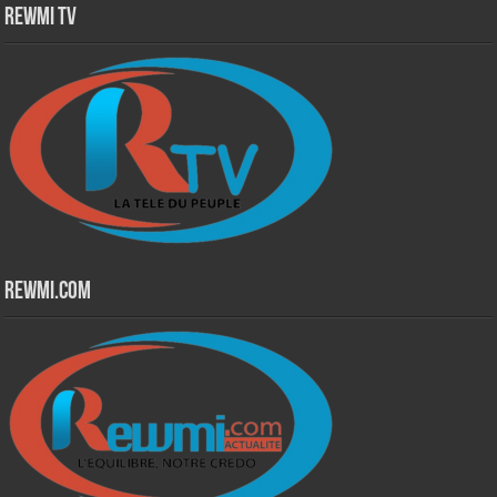
Rewmi TV
Rewmi.Com