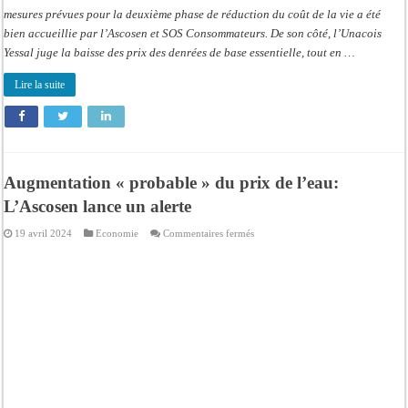
mesures prévues pour la deuxième phase de réduction du coût de la vie a été
bien accueillie par l’Ascosen et SOS Consommateurs. De son côté, l’Unacois
Yessal juge la baisse des prix des denrées de base essentielle, tout en …
Lire la suite
Augmentation « probable » du prix de l’eau:
L’Ascosen lance un alerte
sur
19 avril 2024
Economie
Commentaires fermés
Augmentation
«
probable
»
du
prix
de
l’eau:
L’Ascosen
lance
un
alerte