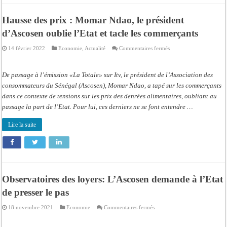
Hausse des prix : Momar Ndao, le président
d’Ascosen oublie l’Etat et tacle les commerçants
sur
14 février 2022
Economie
,
Actualité
Commentaires fermés
Hausse
des
prix
:
De passage à l’émission «La Totale» sur Itv, le président de l’Association des
Momar
Ndao,
consommateurs du Sénégal (Ascosen), Momar Ndao, a tapé sur les commerçants
le
dans ce contexte de tensions sur les prix des denrées alimentaires, oubliant au
président
d’Ascosen
passage la part de l’Etat. Pour lui, ces derniers ne se font entendre …
oublie
l’Etat
et
Lire la suite
tacle
les
commerçants
Observatoires des loyers: L’Ascosen demande à l’Etat
de presser le pas
sur
18 novembre 2021
Economie
Commentaires fermés
Observatoires
des
loyers: