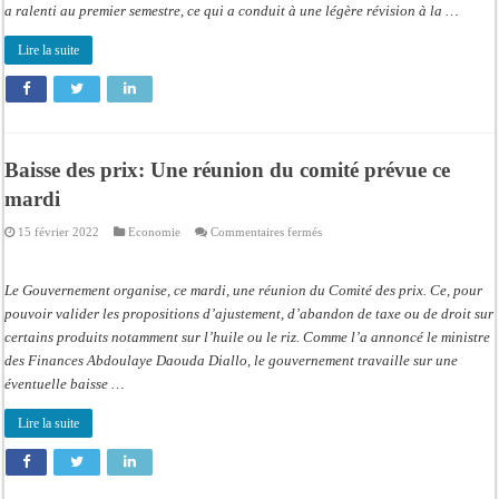
président
a ralenti au premier semestre, ce qui a conduit à une légère révision à la …
de
l’Ascosen
invite
Lire la suite
l’État
à
accélérer
la
cadence
Baisse des prix: Une réunion du comité prévue ce
mardi
sur
15 février 2022
Economie
Commentaires fermés
Baisse
des
prix:
Une
Le Gouvernement organise, ce mardi, une réunion du Comité des prix. Ce, pour
réunion
du
pouvoir valider les propositions d’ajustement, d’abandon de taxe ou de droit sur
comité
certains produits notamment sur l’huile ou le riz. Comme l’a annoncé le ministre
prévue
ce
des Finances Abdoulaye Daouda Diallo, le gouvernement travaille sur une
mardi
éventuelle baisse …
Lire la suite