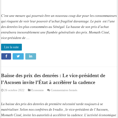
C’est une mesure qui pourrait être un nouveau coup dur pour les consommateurs
qui risquent de voir leur pouvoir d’achat fragilisé davantage. Le pain est l’une
des denrées les plus consommées au Sénégal. La hausse de son prix d’achat
entraînera inexorablement une flambée généralisée des prix. Momath Cissé,
vice-président de …
Lire la suite
Baisse des prix des denrées : Le vice-président de
l’Ascosen invite l’État à accélérer la cadence
sur
26 octobre 2022
Economie
Commentaires fermés
Baisse
des
prix
des
La baisse des prix des denrées de première nécessité tarde toujours à se
denrées
:
matérialiser. Selon nos confrères de I-radio , le vice-président de l’Ascosen,
Le
Momath Cissé, invite les autorités à accélérer la cadence. L’activité économique
vice-