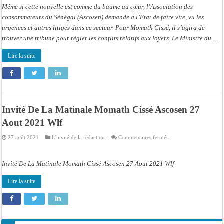
L’Ascosen
Même si cette nouvelle est comme du baume au cœur, l’Association des
demande
à
consommateurs du Sénégal (Ascosen) demande à l’Etat de faire vite, vu les
l’Etat
urgences et autres litiges dans ce secteur. Pour Momath Cissé, il s’agira de
de
presser
trouver une tribune pour régler les conflits relatifs aux loyers. Le Ministre du …
le
pas
Lire la suite
Invité De La Matinale Momath Cissé Ascosen 27
Aout 2021 Wlf
sur
27 août 2021
L'invité de la rédaction
Commentaires fermés
Invité
De
La
Matinale
Invité De La Matinale Momath Cissé Ascosen 27 Aout 2021 Wlf
Momath
Cissé
Ascosen
Lire la suite
27
Aout
2021
Wlf