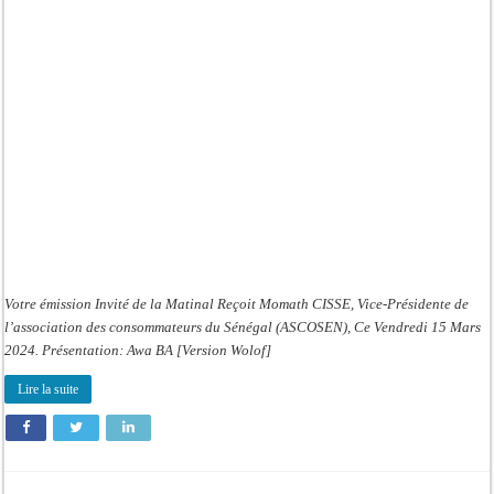
!
Avec
Momath
CISSE
15
Mars
2024
Wlf
Votre émission Invité de la Matinal Reçoit Momath CISSE, Vice-Présidente de
l’association des consommateurs du Sénégal (ASCOSEN), Ce Vendredi 15 Mars
2024. Présentation: Awa BA [Version Wolof]
Lire la suite