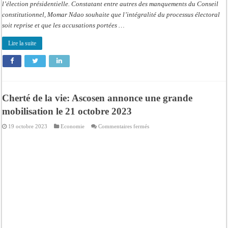
l’élection présidentielle. Constatant entre autres des manquements du Conseil
constitutionnel, Momar Ndao souhaite que l’intégralité du processus électoral
soit reprise et que les accusations portées …
Lire la suite
Cherté de la vie: Ascosen annonce une grande
mobilisation le 21 octobre 2023
sur
19 octobre 2023
Economie
Commentaires fermés
Cherté
de
la
vie:
Ascosen
annonce
une
grande
mobilisation
le
21
octobre
2023