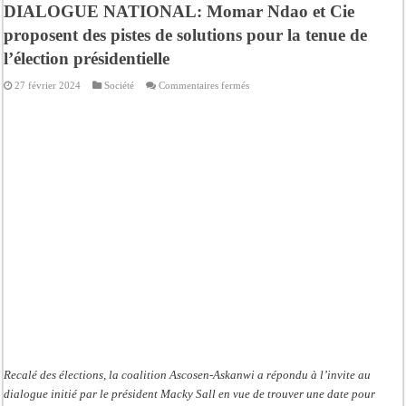
DIALOGUE NATIONAL: Momar Ndao et Cie
proposent des pistes de solutions pour la tenue de
l’élection présidentielle
sur
27 février 2024
Société
Commentaires fermés
DIALOGUE
NATIONAL:
Momar
Ndao
et
Cie
proposent
des
pistes
de
solutions
pour
la
tenue
de
l’élection
présidentielle
Recalé des élections, la coalition Ascosen-Askanwi a répondu à l’invite au
dialogue initié par le président Macky Sall en vue de trouver une date pour