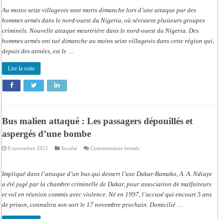
attaque
fait
Au moins seize villageois sont morts dimanche lors d’une attaque par des
plusieurs
morts
hommes armés dans le nord-ouest du Nigeria, où sévissent plusieurs groupes
dans
criminels. Nouvelle attaque meurtrière dans le nord-ouest du Nigeria. Des
le
nord-
hommes armés ont tué dimanche au moins seize villageois dans cette région qui,
ouest
depuis des années, est le …
Lire la suite
Bus malien attaqué : Les passagers dépouillés et
aspergés d’une bombe
sur
8 novembre 2021
Société
Commentaires fermés
Bus
malien
attaqué :
Les
Impliqué dans l’attaque d’un bus qui dessert l’axe Dakar-Bamako, A. A. Ndiaye
passagers
dépouillés
a été jugé par la chambre criminelle de Dakar, pour association de malfaiteurs
et
et vol en réunion commis avec violence. Né en 1997, l’accusé qui encourt 5 ans
aspergés
d’une
de prison, connaîtra son sort le 17 novembre prochain. Domicilié …
bombe