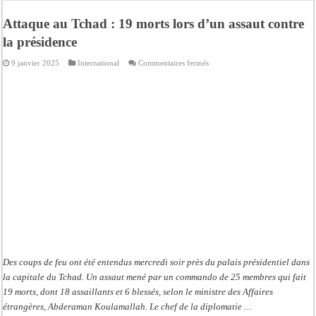
Moustapha Dramé rejoint Pastef
Attaque au Tchad : 19 morts lors d’un assaut contre
Crise en Guinée Bissau : la médiation sénégalaise a présenté les contours de son
la présidence
Un déficit de 128,9 milliards de francs CFA de la balance commerciale en juin
sur
9 janvier 2025
International
Commentaires fermés
Scandale de pédophilie, acte contre nature : Un coach de football démasqué pour
Attaque
au
Tchad
Banditisme : Fily Sané, ancien Lieutenant du célèbre Ino, de nouveau Interpellé
:
19
morts
Affaire Farba Ngom : La balle, dans le camp du procureur financier
lors
d’un
Succession de Pape Thiaw : la bombe à retardement qui menace la FSF
assaut
contre
la
Baisse des réserves de sang : au CNTS de Dakar, des citoyens répondent à l’appe
présidence
Des coups de feu ont été entendus mercredi soir près du palais présidentiel dans
la capitale du Tchad. Un assaut mené par un commando de 25 membres qui fait
19 morts, dont 18 assaillants et 6 blessés, selon le ministre des Affaires
étrangères, Abderaman Koulamallah. Le chef de la diplomatie …