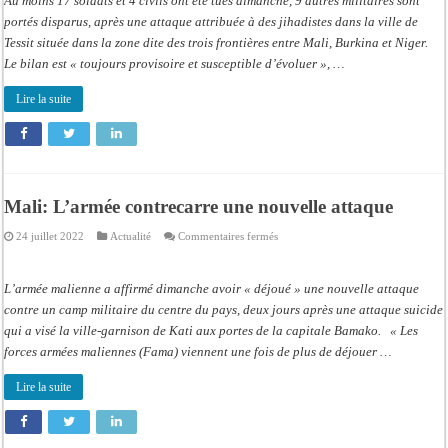
Au moins 17 soldats et 4 civils ont été tués dimanche, 9 autres militaires sont
4
civils
portés disparus, après une attaque attribuée à des jihadistes dans la ville de
tués
Tessit située dans la zone dite des trois frontières entre Mali, Burkina et Niger.
Le bilan est « toujours provisoire et susceptible d’évoluer », …
Lire la suite
Mali: L’armée contrecarre une nouvelle attaque
sur
24 juillet 2022
Actualité
Commentaires fermés
Mali:
L’armée
contrecarre
une
L’armée malienne a affirmé dimanche avoir « déjoué » une nouvelle attaque
nouvelle
attaque
contre un camp militaire du centre du pays, deux jours après une attaque suicide
qui a visé la ville-garnison de Kati aux portes de la capitale Bamako. « Les
forces armées maliennes (Fama) viennent une fois de plus de déjouer …
Lire la suite