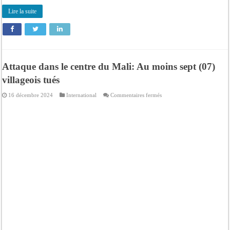
Lire la suite
Attaque dans le centre du Mali: Au moins sept (07)
villageois tués
sur
16 décembre 2024
International
Commentaires fermés
Attaque
dans
le
centre
du
Mali:
Au
moins
sept
(07)
villageois
tués