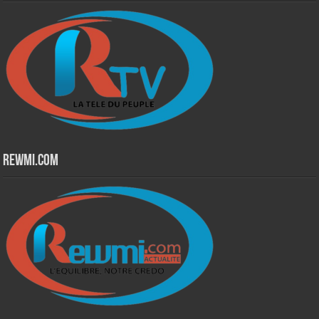
Rewmi.Com