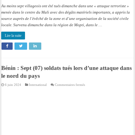
Au moins sept villageois ont été tués dimanche dans une « attaque terroriste »
menée dans le centre du Mali avec des dégâts matériels importants, a appris la
source auprès de l’évêché de la zone et d’une organisation de la société civile
locale. Survenu dimanche dans la région de Mopti, dans le …
Lire la suite
Bénin : Sept (07) soldats tués lors d’une attaque dans
le nord du pays
sur
6 juin 2024
International
Commentaires fermés
Bénin
:
Sept
(07)
soldats
tués
lors
d’une
attaque
dans
le
nord
du