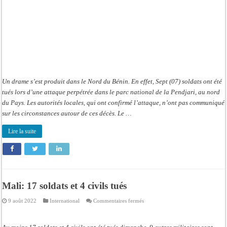
pays
Un drame s’est produit dans le Nord du Bénin. En effet, Sept (07) soldats ont été
tués lors d’une attaque perpétrée dans le parc national de la Pendjari, au nord
du Pays. Les autorités locales, qui ont confirmé l’attaque, n’ont pas communiqué
sur les circonstances autour de ces décès. Le …
Lire la suite
Mali: 17 soldats et 4 civils tués
sur
9 août 2022
International
Commentaires fermés
Mali:
17
soldats
et