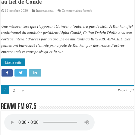
au fief de Condé
sur
12 octobre 2020
International
Commentaires fermés
Guinée:
Le
cortège
de
Une mésaventure que l’opposant Guinéen n’oubliera pas de sitôt. A Kankan, fief
Cellou
Dalein
traditionnel du candidat-président Alpha Condé, Cellou Dalein Diallo a vu son
Diallo
cortège interdit d’accès par un groupe de militants du RPG ARC-EN-CIEL. Des
attaqué
au
jeunes ont barricadé l’entrée principale de Kankan par des troncs d’arbres
fief
de
entrecoupés et entreposés ça-et-là sur …
Condé
Lire la suite
1
2
»
Page 1 of 2
Rewmi FM 97.5