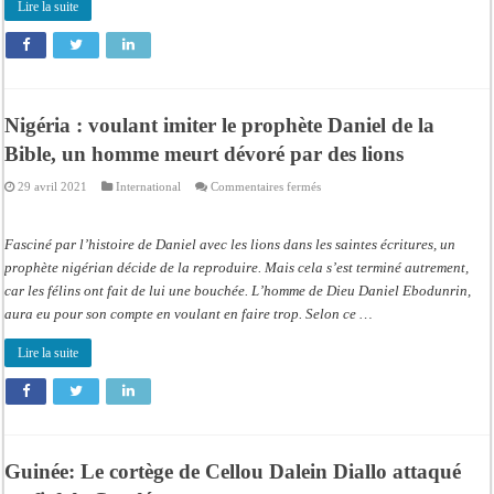
Lire la suite
Nigéria : voulant imiter le prophète Daniel de la
Bible, un homme meurt dévoré par des lions
sur
29 avril 2021
International
Commentaires fermés
Nigéria
:
voulant
imiter
Fasciné par l’histoire de Daniel avec les lions dans les saintes écritures, un
le
prophète
prophète nigérian décide de la reproduire. Mais cela s’est terminé autrement,
Daniel
car les félins ont fait de lui une bouchée. L’homme de Dieu Daniel Ebodunrin,
de
la
aura eu pour son compte en voulant en faire trop. Selon ce …
Bible,
un
homme
Lire la suite
meurt
dévoré
par
des
lions
Guinée: Le cortège de Cellou Dalein Diallo attaqué