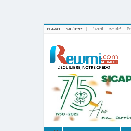
Uploader By Gse7en
Linux rewmi 5.15.0-164-generic #174-Ubuntu SMP Fri Nov 14 20:25:16 UTC 2
Accueil
Actualité
Fai
DIMANCHE , 9 AOÛT 2026