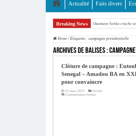
Actualité
Faits divers
Ec
Breaking News
Ousmane Sonko crache ses
Élections municipales : le
Home
/
Étiquette :
campagne presidentielle
Gamou de Tivaouane 2026 :
Archives de balises :
campagne 
Tivaouane : les recomman
Dakar : vaste opération d
Clôture de campagne : Eutou
Dahra Djoloff a vibré au
Senegal – Amadou BA en XX
pour convaincre
Inondations à Linguère, le
23 mars 2024
Société
Affaire Pape Cheikh Diall
sur
Commentaires fermés
Clôture
Moustapha Dramé rejoint
de
campagne
:
Crise en Guinée Bissau : l
Eutoub
Senegal
–
Amadou
BA
en
XXL