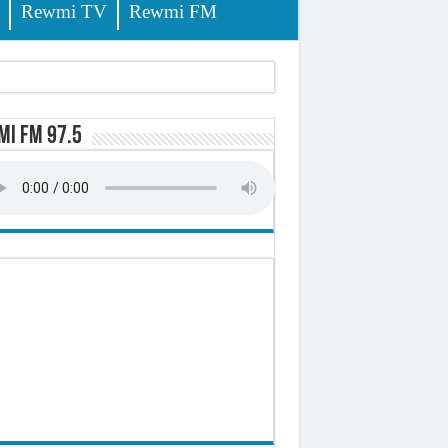
Rewmi TV
Rewmi FM
i FM 97.5
sition (officiel)