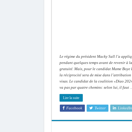
Mame
Boye
Diao
prône
la
réciprocité
Le régime du président Macky Sall l’a appli
pendant quelques temps avant de revenir à l
gratuité. Mais, pour le candidat Mame Boye 
la réciprocité sera de mise dans l’attribution
visas. Le candidat de la coalition «Diao 202
va pas par quatre chemins: selon lui, il faut 
Lire la suite
Facebook
Twitter
LinkedIn