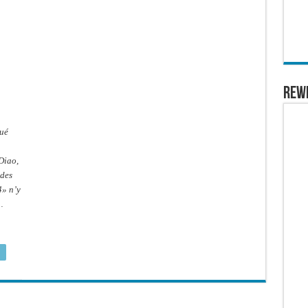
REW
qué
a
Diao,
 des
4» n’y
…