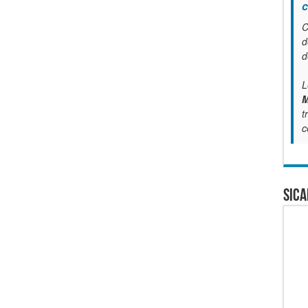
c
C
d
d
L
M
t
c
SICA