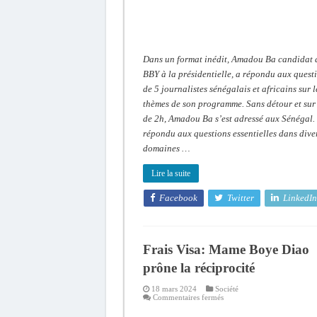
pour
convaincre
Dans un format inédit, Amadou Ba candidat 
BBY à la présidentielle, a répondu aux quest
de 5 journalistes sénégalais et africains sur l
thèmes de son programme. Sans détour et sur
de 2h, Amadou Ba s’est adressé aux Sénégal. 
répondu aux questions essentielles dans dive
domaines …
Lire la suite
Facebook
Twitter
LinkedIn
Frais Visa: Mame Boye Diao
prône la réciprocité
18 mars 2024
Société
sur
Commentaires fermés
Frais
Visa: