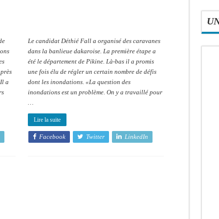
Déthié
Fall
U
de
Le candidat Déthié Fall a organisé des caravanes
ions
dans la banlieue dakaroise. La première étape a
es
été le département de Pikine. Là-bas il a promis
 près
une fois élu de régler un certain nombre de défis
Il a
dont les inondations. «La question des
rs
inondations est un problème. On y a travaillé pour
…
Lire la suite
Facebook
Twitter
LinkedIn