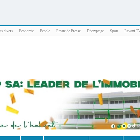
025 x86_64
ts divers
Economie
People
Revue de Presse
Décryptage
Sport
Rewmi T