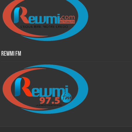
Rewmi Fm