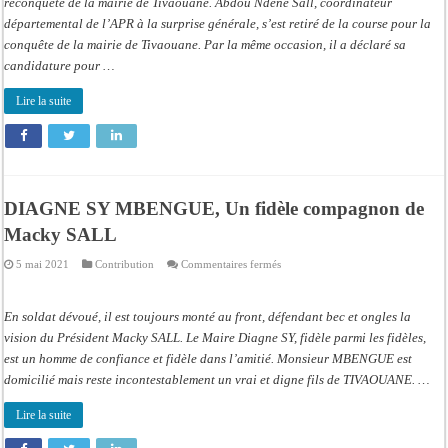
à
reconquête de la mairie de Tivaouane. Abdou Ndéné Sall, coordinateur
Tivaouane
départemental de l’APR à la surprise générale, s’est retiré de la course pour la
conquête de la mairie de Tivaouane. Par la même occasion, il a déclaré sa
candidature pour …
Lire la suite
DIAGNE SY MBENGUE, Un fidèle compagnon de
Macky SALL
sur
5 mai 2021
Contribution
Commentaires fermés
DIAGNE
SY
MBENGUE,
Un
En soldat dévoué, il est toujours monté au front, défendant bec et ongles la
fidèle
compagnon
vision du Président Macky SALL. Le Maire Diagne SY, fidèle parmi les fidèles,
de
est un homme de confiance et fidèle dans l’amitié. Monsieur MBENGUE est
Macky
SALL
domicilié mais reste incontestablement un vrai et digne fils de TIVAOUANE. …
Lire la suite