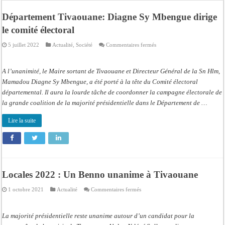
Affaire Pape Cheikh Diallo et Cie : Ousmane Kane prédit une « cascade de relax
Département Tivaouane: Diagne Sy Mbengue dirige
Moustapha Dramé rejoint Pastef
le comité électoral
Crise en Guinée Bissau : la médiation sénégalaise a présenté les contours de son
sur
5 juillet 2022
Actualité
,
Société
Commentaires fermés
Un déficit de 128,9 milliards de francs CFA de la balance commerciale en juin
Département
Tivaouane:
Diagne
Scandale de pédophilie, acte contre nature : Un coach de football démasqué pour
Sy
A l’unanimité, le Maire sortant de Tivaouane et Directeur Général de la Sn Hlm,
Mbengue
dirige
Mamadou Diagne Sy Mbengue, a été porté à la tête du Comité électoral
Banditisme : Fily Sané, ancien Lieutenant du célèbre Ino, de nouveau Interpellé
le
départemental. Il aura la lourde tâche de coordonner la campagne électorale de
comité
Affaire Farba Ngom : La balle, dans le camp du procureur financier
électoral
la grande coalition de la majorité présidentielle dans le Département de …
Succession de Pape Thiaw : la bombe à retardement qui menace la FSF
Lire la suite
Locales 2022 : Un Benno unanime à Tivaouane
sur
1 octobre 2021
Actualité
Commentaires fermés
Locales
2022 :
Un
Benno
La majorité présidentielle reste unanime autour d’un candidat pour la
unanime