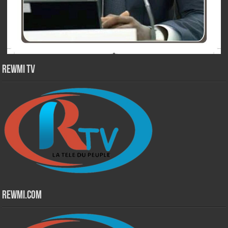
Rewmi TV
Rewmi.Com