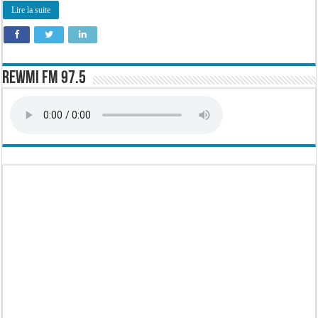
lutteurs
Lire la suite
Rewmi FM 97.5