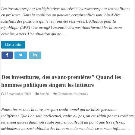
problématique
de
Les investitures pour les législatives ont révélé leurs secrets pour les coalitions
la
3e
en présence. Dans la coalition au pouvoir, certains alliés sont loin d’être
Candidature,
satisfaits des positions qui le leur ont été réservées. L’Alliance pour la
Benno
Bokk
république (APR) s’est arrogé l’essentiel des positions favorables laissant
Yakaar
en
certains, amers. Une situation qui ne …
sursis
Lire la suite
Des investitures, des avant-premières’’ Quand les
hommes politiques singent les lutteurs
sur
15 novembre 2021
Société
Commentaires fermés
Des
investitures,
des
avant-
Nous aimons tous la lutte, un sport traditionnel qui ne laisse personne
premières’’
Quand
indifférent. Que l’on soit intellectuel, cadre ou pas, on est séduit par ces combats
les
tellement ancrés dans notre subconscient collectif au point que les réflexes,
hommes
politiques
méthodes et autres habitudes des lutteurs et du monde de ce combat influent …
singent
les