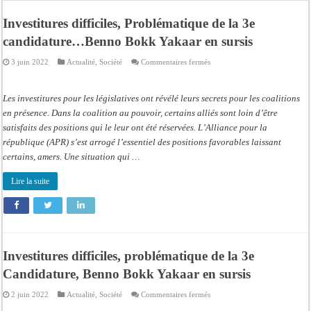
Tribunal de Dakar: Le verdict tombe pour Lamignou Darou, Oustaze Thiep et N
Investitures difficiles, Problématique de la 3e
Candidature de Macky à l’ONU: le soutien de Diomaye «est venu un peu tard», 
candidature…Benno Bokk Yakaar en sursis
Diamniadio : l’entreprise Sen Oscar perd un hangar de deux hectares dans un vi
sur
3 juin 2022
Actualité
,
Société
Commentaires fermés
Affaire F. B. G. : le point de presse Jamra reporté à la demande de ses avocats
Investitures
difficiles,
Problématique
Election à l’ONU: Macky Sall est «celui qui est en plus grande difficulté», anal
de
Les investitures pour les législatives ont révélé leurs secrets pour les coalitions
la
3e
en présence. Dans la coalition au pouvoir, certains alliés sont loin d’être
SENELEC : La torche qui balise l’émergence sénégalaise
candidature…
satisfaits des positions qui le leur ont été réservées. L’Alliance pour la
Benno
KIIRAAY AU PALAIS — PASTEF À L’ASSEMBLÉE — LE FRAPP SUR LE FRONT POP
Bokk
république (APR) s’est arrogé l’essentiel des positions favorables laissant
Yakaar
en
certains, amers. Une situation qui …
Électrification rurale : Thierno Alia MBENGUE plaide pour une énergie au serv
sursis
Lire la suite
Investitures difficiles, problématique de la 3e
Candidature, Benno Bokk Yakaar en sursis
sur
2 juin 2022
Actualité
,
Société
Commentaires fermés
Investitures
difficiles,