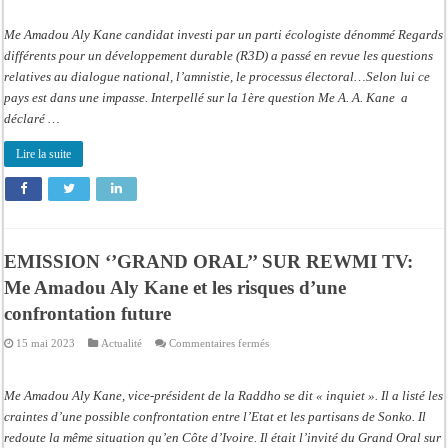
Me Amadou Aly Kane candidat investi par un parti écologiste dénommé Regards
différents pour un développement durable (R3D) a passé en revue les questions
relatives au dialogue national, l’amnistie, le processus électoral…Selon lui ce
pays est dans une impasse. Interpellé sur la 1ère question Me A. A. Kane a
déclaré …
Lire la suite
EMISSION ‘’GRAND ORAL’’ SUR REWMI TV:
Me Amadou Aly Kane et les risques d’une
confrontation future
sur
15 mai 2023
Actualité
Commentaires fermés
EMISSION
‘’GRAND
ORAL’’
SUR
Me Amadou Aly Kane, vice-président de la Raddho se dit « inquiet ». Il a listé les
REWMI
TV:
craintes d’une possible confrontation entre l’Etat et les partisans de Sonko. Il
Me
redoute la même situation qu’en Côte d’Ivoire. Il était l’invité du Grand Oral sur
Amadou