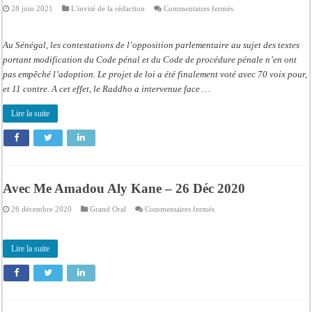
sur
28 juin 2021
L'invité de la rédaction
Commentaires fermés
Invité
de
la
Matinale
Au Sénégal, les contestations de l’opposition parlementaire au sujet des textes
Me
Amadou
portant modification du Code pénal et du Code de procédure pénale n’en ont
Aly
pas empêché l’adoption. Le projet de loi a été finalement voté avec 70 voix pour,
Kane
28
et 11 contre. A cet effet, le Raddho a intervenue face …
06
2021
Fr
Lire la suite
Avec Me Amadou Aly Kane – 26 Déc 2020
sur
26 décembre 2020
Grand Oral
Commentaires fermés
Avec
Me
Amadou
Aly
Lire la suite
Kane
–
26
Déc
2020