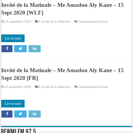
Invité de la Matinale – Me Amadou Aly Kane – 15
Sept 2020 [WLF]
sur
15 septembre 2020
L'invité de la rédaction
Commentaires fermés
Invité
de
la
Matinale
Lire la suite
–
Me
Amadou
Aly
Kane
–
15
Sept
2020
Invité de la Matinale – Me Amadou Aly Kane – 15
[WLF]
Sept 2020 [FR]
sur
15 septembre 2020
L'invité de la rédaction
Commentaires fermés
Invité
de
la
Matinale
Lire la suite
–
Me
Amadou
Aly
Kane
–
15
Sept
Rewmi FM 97.5
2020