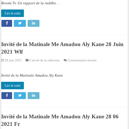
Aly
Rewmi Tv. Un rapport de la raddho …
Kane
et
les
Lire la suite
risques
d’une
confrontation
future
Invité de la Matinale Me Amadou Aly Kane 28 Juin
2021 Wlf
sur
28 juin 2021
L'invité de la rédaction
Commentaires fermés
Invité
de
la
Matinale
Invité de la Matinale Amadou Aly Kane
Me
Amadou
Aly
Lire la suite
Kane
28
Juin
2021
Wlf
Invité de la Matinale Me Amadou Aly Kane 28 06
2021 Fr