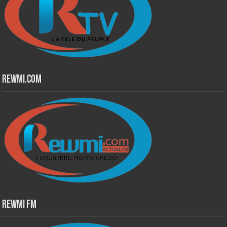
Rewmi.Com
Rewmi Fm