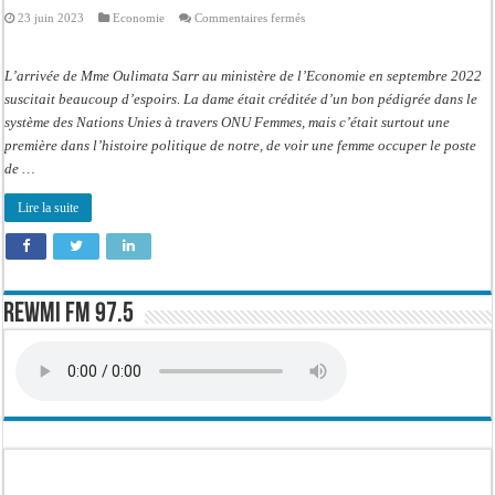
sur
23 juin 2023
Economie
Commentaires fermés
Ministère
de
l’Economie
:
L’arrivée de Mme Oulimata Sarr au ministère de l’Economie en septembre 2022
Oulimata
Sarr
suscitait beaucoup d’espoirs. La dame était créditée d’un bon pédigrée dans le
ne
système des Nations Unies à travers ONU Femmes, mais c’était surtout une
fais
pas
première dans l’histoire politique de notre, de voir une femme occuper le poste
l’unanimité
de …
Lire la suite
Rewmi FM 97.5