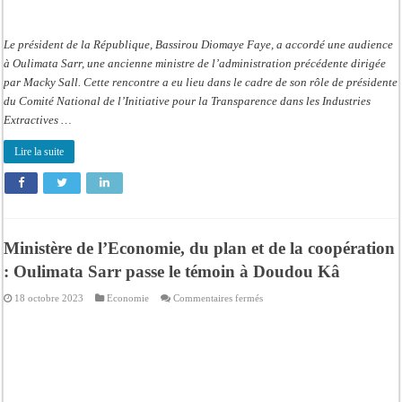
les
industries
extractives
Le président de la République, Bassirou Diomaye Faye, a accordé une audience
à Oulimata Sarr, une ancienne ministre de l’administration précédente dirigée
par Macky Sall. Cette rencontre a eu lieu dans le cadre de son rôle de présidente
du Comité National de l’Initiative pour la Transparence dans les Industries
Extractives …
Lire la suite
Ministère de l’Economie, du plan et de la coopération
: Oulimata Sarr passe le témoin à Doudou Kâ
sur
18 octobre 2023
Economie
Commentaires fermés
Ministère
de
l’Economie,
du
plan
et
de
la
coopération