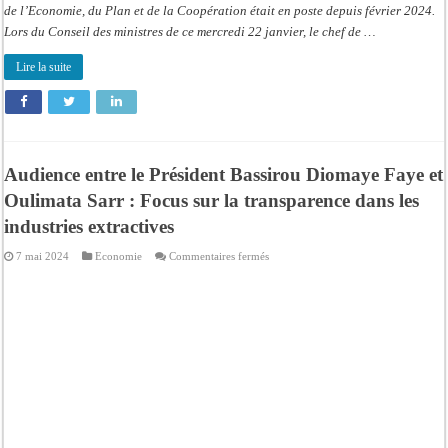
de l’Economie, du Plan et de la Coopération était en poste depuis février 2024.
Lors du Conseil des ministres de ce mercredi 22 janvier, le chef de …
Lire la suite
Audience entre le Président Bassirou Diomaye Faye et
Oulimata Sarr : Focus sur la transparence dans les
industries extractives
sur
7 mai 2024
Economie
Commentaires fermés
Audience
entre
le
Président
Bassirou
Diomaye
Faye
et
Oulimata
Sarr
:
Focus
sur
la
transparence
dans