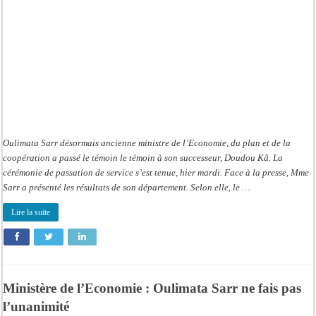
:
Oulimata
Sarr
passe
le
témoin
à
Doudou
Kâ
Oulimata Sarr désormais ancienne ministre de l’Economie, du plan et de la
coopération a passé le témoin le témoin à son successeur, Doudou Kâ. La
cérémonie de passation de service s’est tenue, hier mardi. Face à la presse, Mme
Sarr a présenté les résultats de son département. Selon elle, le …
Lire la suite
Ministère de l’Economie : Oulimata Sarr ne fais pas
l’unanimité