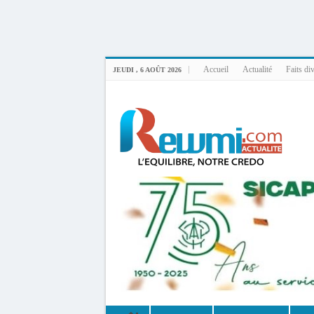
Uploader By Gse7en
Linux rewmi 5.15.0-164-generic #174-Ubuntu SMP Fri Nov 14 20:25:16 UTC 2
Accueil
Actualité
Faits di
JEUDI , 6 AOÛT 2026