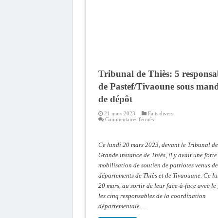
Tribunal de Thiès: 5 responsa
de Pastef/Tivaoune sous man
de dépôt
21 mars 2023
Faits divers
sur
Commentaires fermés
Tribunal
de
Thiès:
5
Ce lundi 20 mars 2023, devant le Tribunal de
responsables
de
Grande instance de Thiès, il y avait une forte
Pastef/Tivaoune
mobilisation de soutien de patriotes venus de
sous
mandat
départements de Thiès et de Tivaouane. Ce l
de
dépôt
20 mars, au sortir de leur face-à-face avec le 
les cinq responsables de la coordination
départementale …