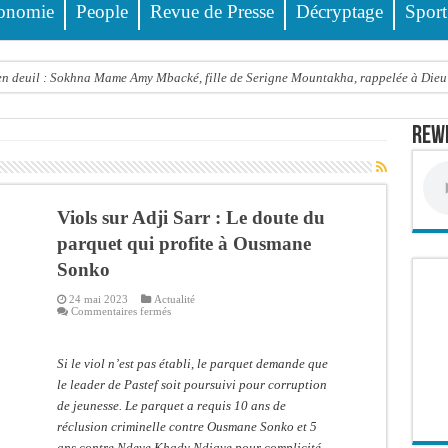
onomie
People
Revue de Presse
Décryptage
Sport
 deuil : Sokhna Mame Amy Mbacké, fille de Serigne Mountakha, rappelée à Dieu
le FDR dénonce un « report de fait » et exige une concertation politique immédiate
Rewm
rdict tombe pour Lamignou Darou, Oustaze Thiep et Ndiaye Touba
’ONU: le soutien de Diomaye «est venu un peu tard», selon Pr Carlos Lopez
 Sen Oscar perd un hangar de deux hectares dans un violent incendie
Viols sur Adji Sarr : Le doute du
t de presse Jamra reporté à la demande de ses avocats
parquet qui profite à Ousmane
Sonko
all est «celui qui est en plus grande difficulté», analyse Carlos Lopez
24 mai 2023
Actualité
balise l’émergence sénégalaise
sur
Commentaires fermés
Viols
STEF À L’ASSEMBLÉE — LE FRAPP SUR LE FRONT POPULAIRE : Le « PROJET » a
sur
Adji
Sarr
Si le viol n’est pas établi, le parquet demande que
Thierno Alia MBENGUE plaide pour une énergie au service de la transformation éc
:
Le
le leader de Pastef soit poursuivi pour corruption
doute
de jeunesse. Le parquet a requis 10 ans de
du
parquet
réclusion criminelle contre Ousmane Sonko et 5
qui
profite
ans contre Ndeye Khady Ndiaye pour complicité.