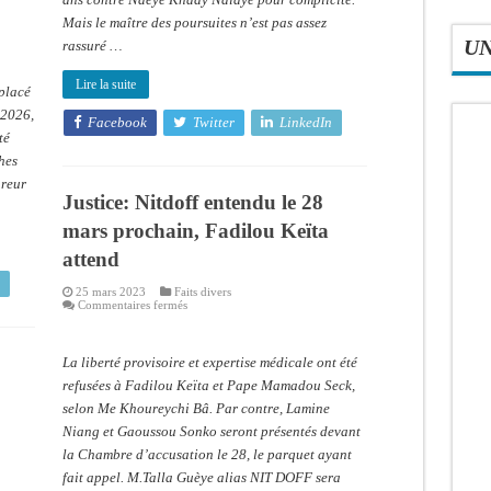
à
Ousmane
Mais le maître des poursuites n’est pas assez
Sonko
U
rassuré …
Lire la suite
placé
 2026,
Facebook
Twitter
LinkedIn
té
hes
ureur
Justice: Nitdoff entendu le 28
mars prochain, Fadilou Keïta
attend
25 mars 2023
Faits divers
sur
Commentaires fermés
Justice:
Nitdoff
entendu
le
La liberté provisoire et expertise médicale ont été
28
mars
refusées à Fadilou Keïta et Pape Mamadou Seck,
prochain,
selon Me Khoureychi Bâ. Par contre, Lamine
Fadilou
Keïta
Niang et Gaoussou Sonko seront présentés devant
attend
la Chambre d’accusation le 28, le parquet ayant
fait appel. M.Talla Guèye alias NIT DOFF sera