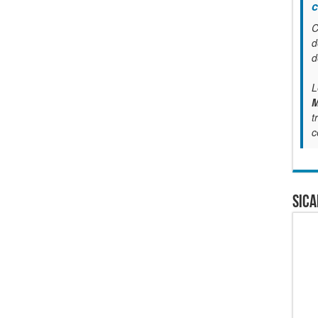
c
C
d
d
L
M
t
c
SICA