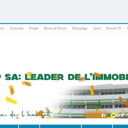
025 x86_64
vers
Economie
People
Revue de Presse
Décryptage
Sport
Rewmi TV