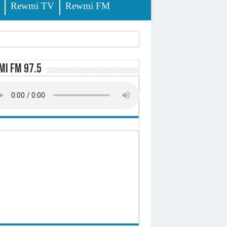
Rewmi TV
Rewmi FM
i FM 97.5
-t-il explosé ?
onomique et sociale du Sénégal