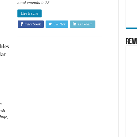
aussi entendu le 28 …
Lire la suite
Facebook
Twitter
LinkedIn
REW
bles
dat
s
undi
juge,