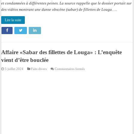
et condamnées à différentes peines. La source rappelle que le dossier portait sur
des vidéos montrant une danse obscène (sabar) de fillettes de Louga. …
Lire la suite
Affaire «Sabar des fillettes de Louga» : L’enquête
vient d’être bouclée
sur
5 juillet 2024
Faits divers
Commentaires fermés
Affaire
«Sabar
des
fillettes
de
Louga»
:
L’enquête
vient
d’être
bouclée