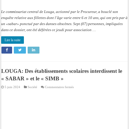
Le commissariat central de Louga, actionné par le Procureur, a bouclé son
enquête relative aux fillettes dont l’âge varie entre 6 et 10 ans, qui ont pris par à
un «sabar» ponctué par des danses obscènes. Sept (07) personnes, impliquées
dans ce dossier, ont été déférées ce jeudi pour association …
Lire la suite
LOUGA: Des établissements scolaires interdissent le
« SABAR » et le « SIMB »
sur
5 juin 2024
Société
Commentaires fermés
LOUGA:
Des
établissements
scolaires
interdissent
le
« SABAR »
et
le
« SIMB »