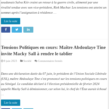
soudanais Salva Kiir craint un retour à la guerre civile, alimenté par une
rivalité tendue avec son vice-président, Riek Machar. Les tensions ont atteint un
sommet après l’assignation à résidence …
Lire la suite
Tensions Politiques en cours: Maître Abdoulaye Tine
invite Macky Sall à rendre le tablier
sur
8 juin 2023
Société
Commentaires fermés
Tensions
Politiques
en
cours:
Dans une déclaration datée du 07 juin, le président de l’Union Sociale Libérale
Maître
Abdoulaye
(USL), maître Abdoulaye Tine s’est prononcé sur les tensions politiques en cours
Tine
au Sénégal. Le candidat déclaré à l’élection présidentielle de février 2024
invite
Macky
appelle Macky Sall à démissionner, car selon lui, le chef de l’État aurait échoué
Sall
à
…
rendre
le
tablier
Lire la suite