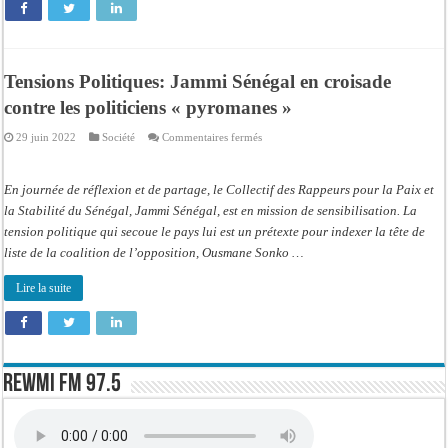
Tensions Politiques: Jammi Sénégal en croisade
contre les politiciens « pyromanes »
sur
29 juin 2022
Société
Commentaires fermés
Tensions
Politiques:
Jammi
Sénégal
En journée de réflexion et de partage, le Collectif des Rappeurs pour la Paix et
en
croisade
la Stabilité du Sénégal, Jammi Sénégal, est en mission de sensibilisation. La
contre
tension politique qui secoue le pays lui est un prétexte pour indexer la tête de
les
politiciens
liste de la coalition de l’opposition, Ousmane Sonko …
«
pyromanes
»
Lire la suite
Rewmi FM 97.5