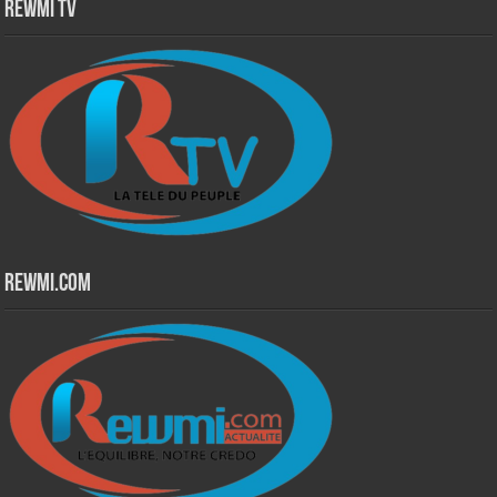
Rewmi TV
Rewmi.Com