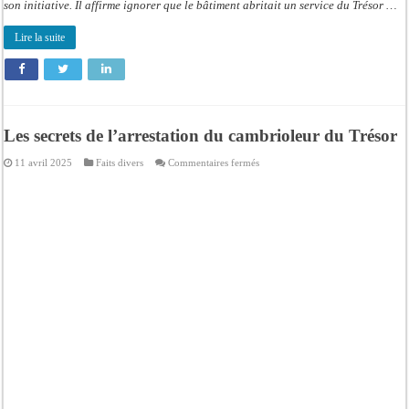
son initiative. Il affirme ignorer que le bâtiment abritait un service du Trésor …
Lire la suite
Les secrets de l’arrestation du cambrioleur du Trésor
sur
11 avril 2025
Faits divers
Commentaires fermés
Les
secrets
de
l’arrestation
du
cambrioleur
du
Trésor