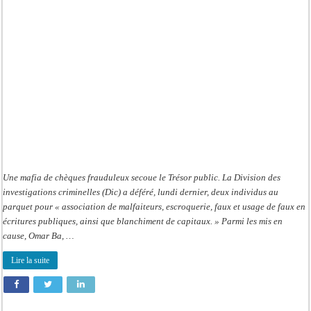
Trésor
:
117
millions
FCFA
introuvables
Une mafia de chèques frauduleux secoue le Trésor public. La Division des
investigations criminelles (Dic) a déféré, lundi dernier, deux individus au
parquet pour « association de malfaiteurs, escroquerie, faux et usage de faux en
écritures publiques, ainsi que blanchiment de capitaux. » Parmi les mis en
cause, Omar Ba, …
Lire la suite