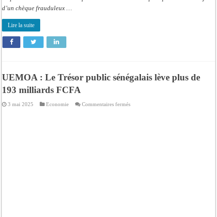
d’un chèque frauduleux …
Lire la suite
UEMOA : Le Trésor public sénégalais lève plus de
193 milliards FCFA
sur
3 mai 2025
Economie
Commentaires fermés
UEMOA
:
Le
Trésor
public
sénégalais
lève
plus
de
193
milliards
FCFA