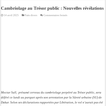
Cambriolage au Trésor public : Nouvelles révélations
sur
14 avril 2025
Faits divers
Commentaires fermés
Cambriolage
au
Trésor
public
:
Nouvelles
révélations
Moctar Sall, présumé cerveau du cambriolage perpétré au Trésor public, sera
déféré ce lundi au parquet après son arrestation par la Sûreté urbaine (SU) de
Dakar. Selon ses déclarations rapportées par Libération, le vol n’aurait pas été