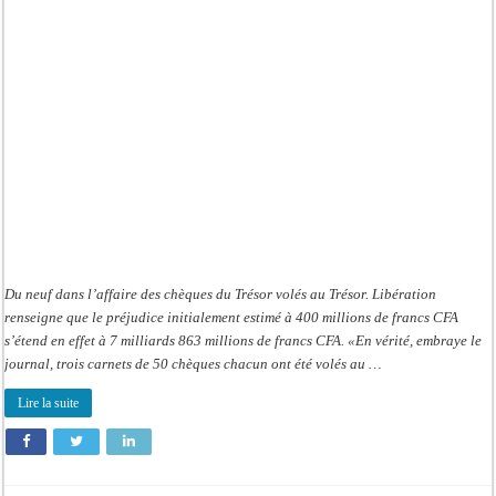
150
chèques
du
Trésor
:
bamboula
à
milliards
des
sociétés
de
transit
Du neuf dans l’affaire des chèques du Trésor volés au Trésor. Libération
renseigne que le préjudice initialement estimé à 400 millions de francs CFA
s’étend en effet à 7 milliards 863 millions de francs CFA. «En vérité, embraye le
journal, trois carnets de 50 chèques chacun ont été volés au …
Lire la suite