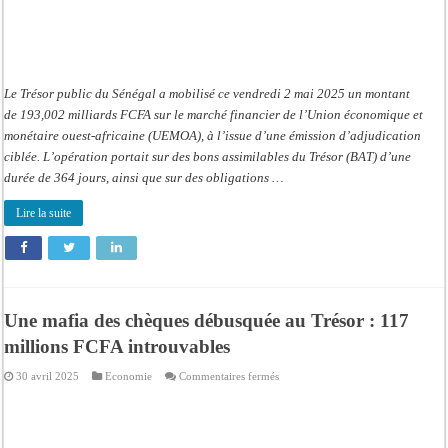
Le Trésor public du Sénégal a mobilisé ce vendredi 2 mai 2025 un montant
de 193,002 milliards FCFA sur le marché financier de l’Union économique et
monétaire ouest-africaine (UEMOA), à l’issue d’une émission d’adjudication
ciblée. L’opération portait sur des bons assimilables du Trésor (BAT) d’une
durée de 364 jours, ainsi que sur des obligations …
Lire la suite
Une mafia des chèques débusquée au Trésor : 117
millions FCFA introuvables
sur
30 avril 2025
Economie
Commentaires fermés
Une
mafia
des
chèques
débusquée
au