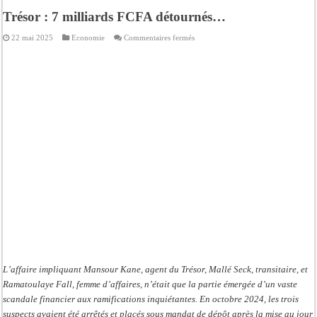
Trésor : 7 milliards FCFA détournés…
sur
22 mai 2025
Economie
Commentaires fermés
Trésor
:
7
milliards
FCFA
détournés…
L’affaire impliquant Mansour Kane, agent du Trésor, Mallé Seck, transitaire, et
Ramatoulaye Fall, femme d’affaires, n’était que la partie émergée d’un vaste
scandale financier aux ramifications inquiétantes. En octobre 2024, les trois
suspects avaient été arrêtés et placés sous mandat de dépôt après la mise au jour