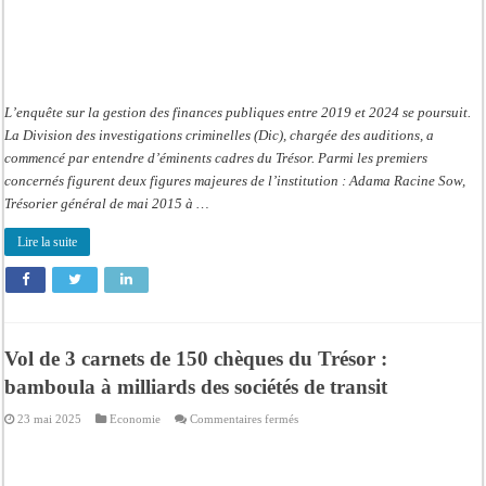
L’enquête sur la gestion des finances publiques entre 2019 et 2024 se poursuit.
La Division des investigations criminelles (Dic), chargée des auditions, a
commencé par entendre d’éminents cadres du Trésor. Parmi les premiers
concernés figurent deux figures majeures de l’institution : Adama Racine Sow,
Trésorier général de mai 2015 à …
Lire la suite
Vol de 3 carnets de 150 chèques du Trésor :
bamboula à milliards des sociétés de transit
sur
23 mai 2025
Economie
Commentaires fermés
Vol
de
3
carnets
de