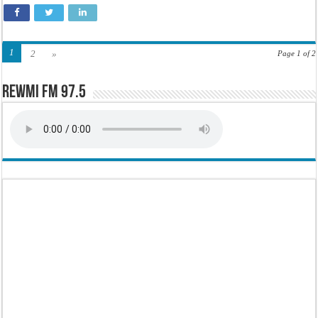
1
2
»
Page 1 of 2
Rewmi FM 97.5