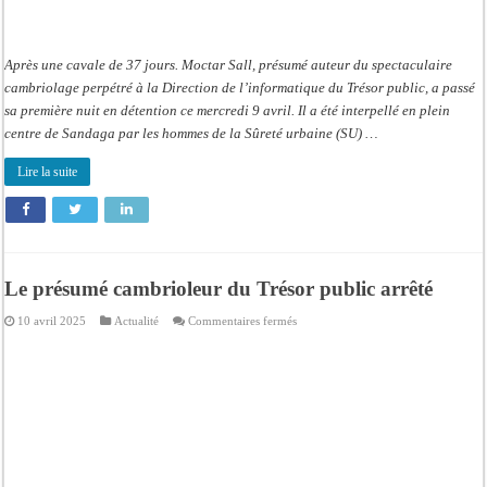
Après une cavale de 37 jours. Moctar Sall, présumé auteur du spectaculaire
cambriolage perpétré à la Direction de l’informatique du Trésor public, a passé
sa première nuit en détention ce mercredi 9 avril. Il a été interpellé en plein
centre de Sandaga par les hommes de la Sûreté urbaine (SU) …
Lire la suite
Le présumé cambrioleur du Trésor public arrêté
sur
10 avril 2025
Actualité
Commentaires fermés
Le
présumé
cambrioleur
du
Trésor
public
arrêté