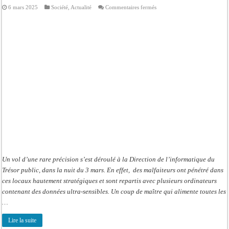
sur
6 mars 2025
Société
,
Actualité
Commentaires fermés
Cambriolage
au
Trésor
public
:
Les
ordinateurs
connectés
au
serveur
central
volés;
s’agit-
il
d’un
vol
planifié
?
Un vol d’une rare précision s’est déroulé à la Direction de l’informatique du
Trésor public, dans la nuit du 3 mars. En effet, des malfaiteurs ont pénétré dans
ces locaux hautement stratégiques et sont repartis avec plusieurs ordinateurs
contenant des données ultra-sensibles. Un coup de maître qui alimente toutes les
…
Lire la suite