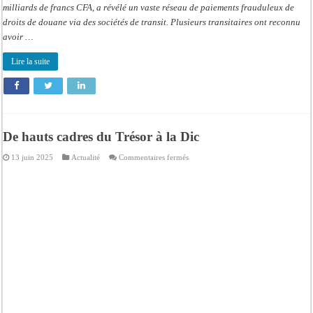
milliards de francs CFA, a révélé un vaste réseau de paiements frauduleux de
droits de douane via des sociétés de transit. Plusieurs transitaires ont reconnu
avoir …
Lire la suite
De hauts cadres du Trésor à la Dic
sur
13 juin 2025
Actualité
Commentaires fermés
De
hauts
cadres
du
Trésor
à
la
Dic