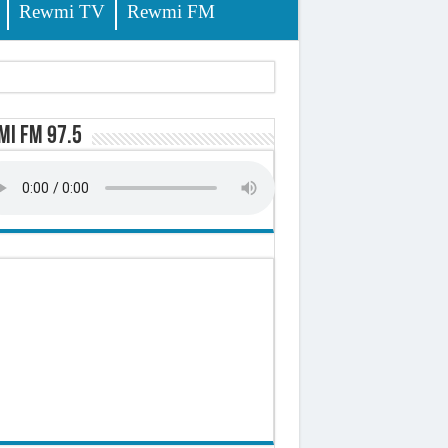
Rewmi TV
Rewmi FM
lerinage
i FM 97.5
ire octroyé
d)
 milliards de francs CFA