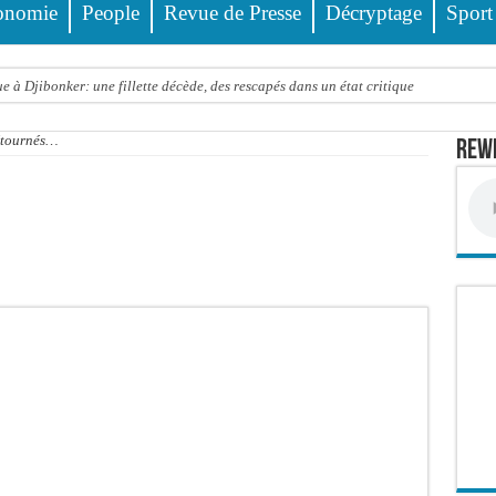
onomie
People
Revue de Presse
Décryptage
Sport
 à Djibonker: une fillette décède, des rescapés dans un état critique
ance officiellement les préparatifs sous l’égide de la Délégation générale au Pè
détournés…
Rewm
eunesse et des sports Guéladio Ba en tournée, un important lot de matériels sanita
e, les discours ne suffisent plus » (Mamadou AW-Candidat à la mairie de Golf Su
ir été empoisonnée, Amy Dione désigne le coupable avant de mourir
trois nouveaux financements de la Banque mondiale d’un montant global de 220,71
 ans meurt noyé dans un bassin de rétention
Comité scientifique dévoile les fondements du thème central
ko valide onze dossiers chauds
PT : Soulèye Kane officiellement installé, il décline ses orientations