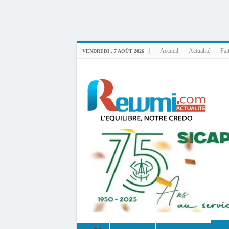
Uploader By Gse7en
Linux rewmi 5.15.0-164-generic #174-Ubuntu SMP Fri Nov 14 20:25:16 UTC 2
Accueil
Actualité
Fai
VENDREDI , 7 AOÛT 2026