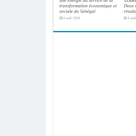
une énergie au service de la
TERRE
transformation économique et
Deux m
sociale du Sénégal
résult
4 août 2026
4 aoû