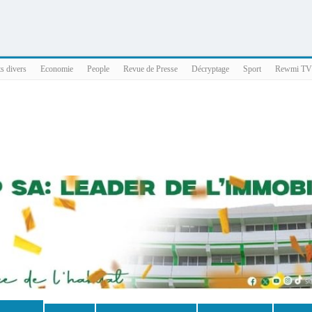
025 x86_64
ts divers
Economie
People
Revue de Presse
Décryptage
Sport
Rewmi TV