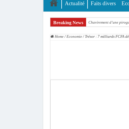
Actualité
Faits divers
Ec
Breaking News
Chavirement d’une pirogue
Hajj 2027 : le RENOPHUS l
Home
/
Economie
/
Trésor : 7 milliards FCFA 
Kamb, l’Inspecteur de la j
« Quand le mandat s’achèv
Touba : convaincue d’avo
Le Sénégal bénéficie de 
Linguère : Un élève de 14
Gamou 1448 H / 2026 : le 
Assemblée nationale : Son
Passation de service au 3F