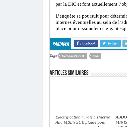
par la DIC et font actuellement l’obj
L’enquête se poursuit pour détermin
internes éventuelles au sein de l’ad
place pour dissimuler ce gigantesq
Facebook
Twitter
Partager
Tags
TRÉSOR PUBLIC
UNE
Articles similaires
Électrification rurale : Thierno
ABDO
Alia MBENGUE plaide pour
MINI