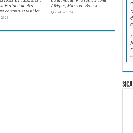
STRES ET AERIENS :
du mandataire la société Ama
c
ois d’action, des
Afrique, Mansour Bousso
ats concrets et visibles
C
2 juillet 2026
d
t 2026
d
L
M
t
c
SICA