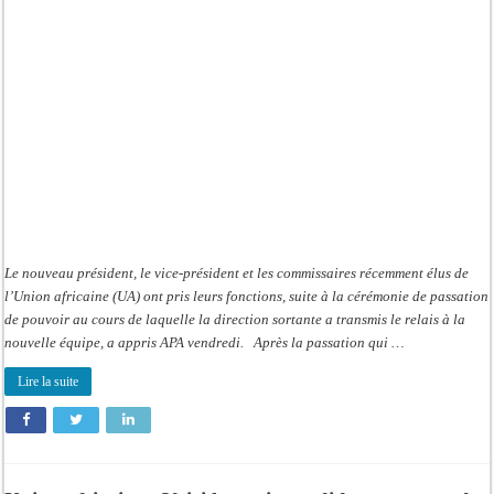
la
Commission
entre
en
fonction
Le nouveau président, le vice-président et les commissaires récemment élus de
l’Union africaine (UA) ont pris leurs fonctions, suite à la cérémonie de passation
de pouvoir au cours de laquelle la direction sortante a transmis le relais à la
nouvelle équipe, a appris APA vendredi. Après la passation qui …
Lire la suite