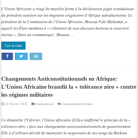
président
tunisien
L’Union Africaine a réagi de manière ferme à la déclaration jugée scandaleuse
:
l’Union
du président tunisien sur les migrants originaires d’Afrique subsaharienne. Le
Africaine
président de la Commission de l’Union Africaine, Moussa Faki Mahamat, a
juge
les
appelé les États membres à « s’abstenir de tout discours haineux à caractère
propos
« racistes »
raciste ». Dans un communiqué , Moussa …
Lire la suite
Changements Anticonstitutionnels en Afrique:
L’Union Africaine brandit la « tolérance zéro » contre
les régimes militaires
sur
21 février 2023
International
Commentaires fermés
Changements
Anticonstitutionnels
en
Afrique:
Ce dimanche 19 février, l’Union africaine (UA) a réaffirmé le principe de la «
L’Union
Africaine
tolérance zéro » face aux changements anticonstitutionnels de gouvernement.
brandit
Elle a d’ailleurs décidé de maintenir la suspension de ses rangs du Burkina
la
«