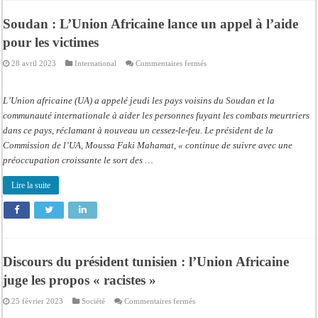
Soudan : L’Union Africaine lance un appel à l’aide
pour les victimes
sur
28 avril 2023
International
Commentaires fermés
Soudan
:
L’Union
Africaine
L’Union africaine (UA) a appelé jeudi les pays voisins du Soudan et la
lance
un
communauté internationale à aider les personnes fuyant les combats meurtriers
appel
dans ce pays, réclamant à nouveau un cessez-le-feu. Le président de la
à
l’aide
Commission de l’UA, Moussa Faki Mahamat, « continue de suivre avec une
pour
les
préoccupation croissante le sort des …
victimes
Lire la suite
Discours du président tunisien : l’Union Africaine
juge les propos « racistes »
sur
25 février 2023
Société
Commentaires fermés
Discours
du