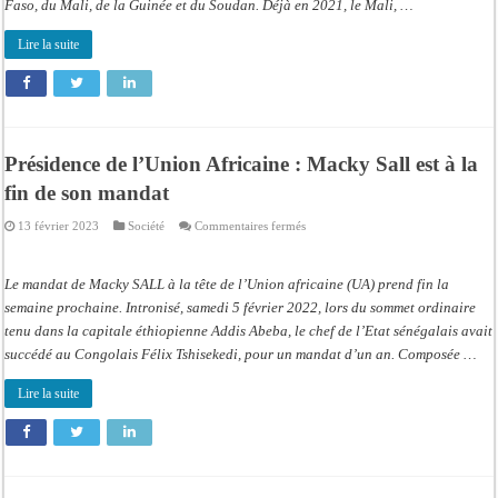
Faso, du Mali, de la Guinée et du Soudan. Déjà en 2021, le Mali, …
tolérance
zéro
»
Lire la suite
contre
les
régimes
militaires
Présidence de l’Union Africaine : Macky Sall est à la
fin de son mandat
sur
13 février 2023
Société
Commentaires fermés
Présidence
de
l’Union
Africaine
Le mandat de Macky SALL à la tête de l’Union africaine (UA) prend fin la
:
Macky
semaine prochaine. Intronisé, samedi 5 février 2022, lors du sommet ordinaire
Sall
tenu dans la capitale éthiopienne Addis Abeba, le chef de l’Etat sénégalais avait
est
à
succédé au Congolais Félix Tshisekedi, pour un mandat d’un an. Composée …
la
fin
de
Lire la suite
son
mandat