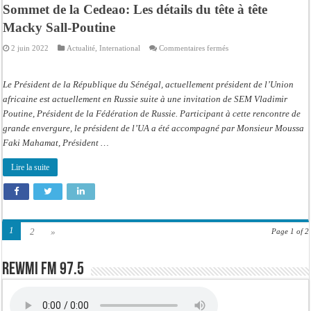
Sommet de la Cedeao: Les détails du tête à tête
Macky Sall-Poutine
sur
2 juin 2022
Actualité
,
International
Commentaires fermés
Sommet
de
la
Cedeao:
Le Président de la République du Sénégal, actuellement président de l’Union
Les
détails
africaine est actuellement en Russie suite à une invitation de SEM Vladimir
du
Poutine, Président de la Fédération de Russie. Participant à cette rencontre de
tête
à
grande envergure, le président de l’UA a été accompagné par Monsieur Moussa
tête
Macky
Faki Mahamat, Président …
Sall-
Poutine
Lire la suite
1
2
»
Page 1 of 2
Rewmi FM 97.5