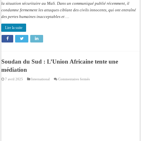
la situation sécuritaire au Mali. Dans un communiqué publié récemment, il
condamne fermement les attaques ciblant des civils innocents, qui ont entraîné
des pertes humaines inacceptables et …
Lire la suite
Soudan du Sud : L’Union Africaine tente une
médiation
sur
7 avril 2025
International
Commentaires fermés
Soudan
du
Sud
:
L’Union
Africaine
tente
une
médiation