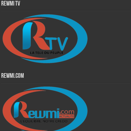
Rewmi TV
Rewmi.Com