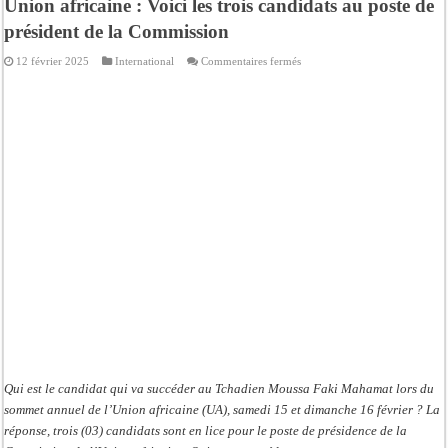
Union africaine : Voici les trois candidats au poste de
président de la Commission
sur
12 février 2025
International
Commentaires fermés
Union
africaine
:
Voici
les
trois
candidats
au
poste
de
président
de
la
Commission
Qui est le candidat qui va succéder au Tchadien Moussa Faki Mahamat lors du
sommet annuel de l’Union africaine (UA), samedi 15 et dimanche 16 février ? La
réponse, trois (03) candidats sont en lice pour le poste de présidence de la