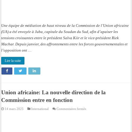
Une équipe de médiation de haut niveau de la Commission de l’Union africaine
(UA) a été envoyée à Juba, capitale du Soudan du Sud, afin d’apaiser les
tensions croissantes entre le président Salva Kiir et le vice-président Riek
Machar. Depuis janvier, des affrontements entre les forces gouvernementales et
l’opposition ont …
Lire la suite
Union africaine: La nouvelle direction de la
Commission entre en fonction
sur
14 mars 2025
International
Commentaires fermés
Union
africaine:
La
nouvelle
direction
de