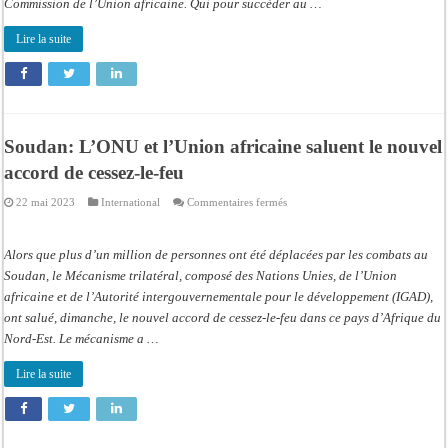
Commission de l’Union africaine. Qui pour succéder au …
Lire la suite
Soudan: L’ONU et l’Union africaine saluent le nouvel
accord de cessez-le-feu
sur
22 mai 2023
International
Commentaires fermés
Soudan:
L’ONU
et
l’Union
Alors que plus d’un million de personnes ont été déplacées par les combats au
africaine
saluent
Soudan, le Mécanisme trilatéral, composé des Nations Unies, de l’Union
le
africaine et de l’Autorité intergouvernementale pour le développement (IGAD),
nouvel
accord
ont salué, dimanche, le nouvel accord de cessez-le-feu dans ce pays d’Afrique du
de
cessez-
Nord-Est. Le mécanisme a …
le-
feu
Lire la suite