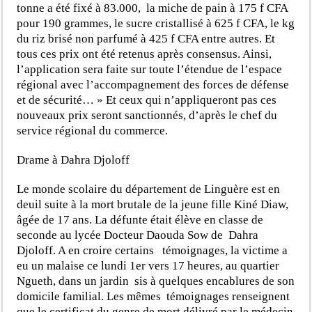
tonne a été fixé à 83.000, la miche de pain à 175 f CFA
pour 190 grammes, le sucre cristallisé à 625 f CFA, le kg
du riz brisé non parfumé à 425 f CFA entre autres. Et
tous ces prix ont été retenus après consensus. Ainsi,
l’application sera faite sur toute l’étendue de l’espace
régional avec l’accompagnement des forces de défense
et de sécurité… » Et ceux qui n’appliqueront pas ces
nouveaux prix seront sanctionnés, d’après le chef du
service régional du commerce.
Drame à Dahra Djoloff
Le monde scolaire du département de Linguère est en
deuil suite à la mort brutale de la jeune fille Kiné Diaw,
âgée de 17 ans. La défunte était élève en classe de
seconde au lycée Docteur Daouda Sow de Dahra
Djoloff. A en croire certains témoignages, la victime a
eu un malaise ce lundi 1
er
vers 17 heures, au quartier
Ngueth, dans un jardin sis à quelques encablures de son
domicile familial. Les mêmes témoignages renseignent
que le certificat du genre de mort délivré par le médecin