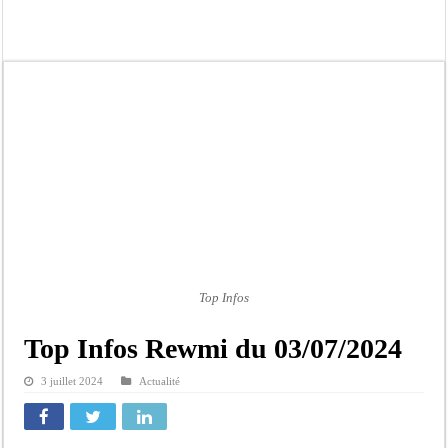
Touba : convaincue d’avoir été empoisonnée, Amy Dione désigne le coupable av
Le Sénégal bénéficie de trois nouveaux financements de la Banque mondiale d’u
Linguère : Un élève de 14 ans meurt noyé dans un bassin de rétention
Gamou 1448 H / 2026 : le Comité scientifique dévoile les fondements du thème c
Assemblée nationale : Sonko valide onze dossiers chauds
Passation de service au 3FPT : Soulèye Kane officiellement installé, il décline s
La communauté mouride en deuil : Sokhna Mame Amy Mbacké, fille de Serigne 
Élections territoriales : le FDR dénonce un « report de fait » et exige une conce
Top Infos
Top Infos Rewmi du 03/07/2024
3 juillet 2024
Actualité