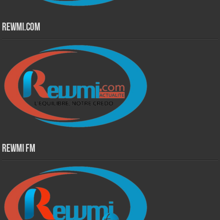
Rewmi.Com
Rewmi Fm