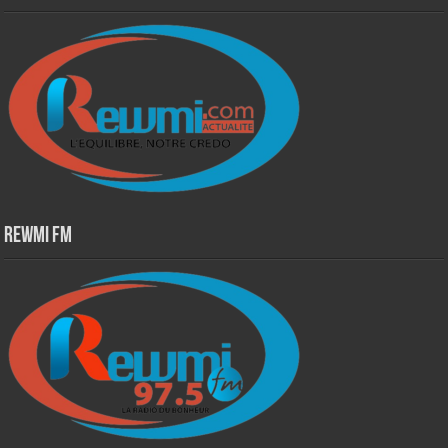
Rewmi Fm