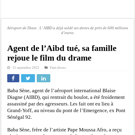
Moustapha Dramé rejoint Pastef
Crise en Guinée Bissau : la médiation sénégalaise a présenté les contours de son
Un déficit de 128,9 milliards de francs CFA de la balance commerciale en juin
Aéroport de Diass : L’ AIBD a déjà soldé ses dettes de près de 600 millions
Scandale de pédophilie, acte contre nature : Un coach de football démasqué pour
d’euros
Banditisme : Fily Sané, ancien Lieutenant du célèbre Ino, de nouveau Interpellé
Agent de l’Aibd tué, sa famille
Affaire Farba Ngom : La balle, dans le camp du procureur financier
rejoue le film du drame
Succession de Pape Thiaw : la bombe à retardement qui menace la FSF
15 septembre 2022
Faits divers
Baisse des réserves de sang : au CNTS de Dakar, des citoyens répondent à l’appe
Baba Sène, agent de l’aéroport international Blaise
Diagne (AIBD), qui rentrait du boulot, a été froidement
assassiné par des agresseurs. Les fait ont eu lieu à
Grand-Yoff, au niveau du pont de l’Emergence, ex Pont
Sénégal 92.
Baba Sène, frère de l’artiste Pape Moussa Afro, a reçu