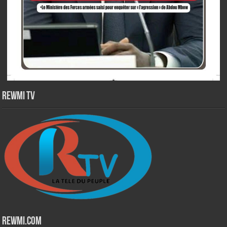
Rewmi TV
Rewmi.Com