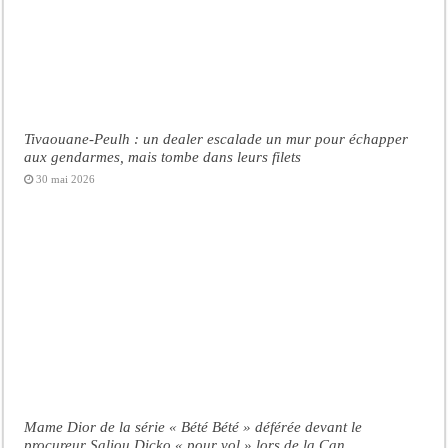
Tivaouane-Peulh : un dealer escalade un mur pour échapper
aux gendarmes, mais tombe dans leurs filets
30 mai 2026
Mame Dior de la série « Bété Bété » déférée devant le
procureur Saliou Dicko « pour vol » lors de la Can