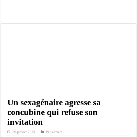
Moustapha Dramé rejoint Pastef
Crise en Guinée Bissau : la médiation sénégalaise a présenté les contours de son
Un déficit de 128,9 milliards de francs CFA de la balance commerciale en juin
Scandale de pédophilie, acte contre nature : Un coach de football démasqué pour
Banditisme : Fily Sané, ancien Lieutenant du célèbre Ino, de nouveau Interpellé
Affaire Farba Ngom : La balle, dans le camp du procureur financier
Succession de Pape Thiaw : la bombe à retardement qui menace la FSF
Baisse des réserves de sang : au CNTS de Dakar, des citoyens répondent à l’appe
Un sexagénaire agresse sa
concubine qui refuse son
invitation
20 janvier 2025
Faits divers