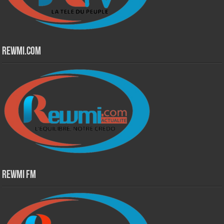
Rewmi.Com
Rewmi Fm