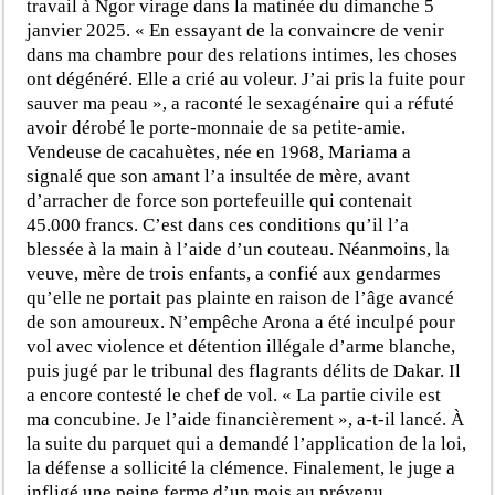
travail à Ngor virage dans la matinée du dimanche 5
janvier 2025. « En essayant de la convaincre de venir
dans ma chambre pour des relations intimes, les choses
ont dégénéré. Elle a crié au voleur. J’ai pris la fuite pour
sauver ma peau », a raconté le sexagénaire qui a réfuté
avoir dérobé le porte-monnaie de sa petite-amie.
Vendeuse de cacahuètes, née en 1968, Mariama a
signalé que son amant l’a insultée de mère, avant
d’arracher de force son portefeuille qui contenait
45.000 francs. C’est dans ces conditions qu’il l’a
blessée à la main à l’aide d’un couteau. Néanmoins, la
veuve, mère de trois enfants, a confié aux gendarmes
qu’elle ne portait pas plainte en raison de l’âge avancé
de son amoureux. N’empêche Arona a été inculpé pour
vol avec violence et détention illégale d’arme blanche,
puis jugé par le tribunal des flagrants délits de Dakar. Il
a encore contesté le chef de vol. « La partie civile est
ma concubine. Je l’aide financièrement », a-t-il lancé. À
la suite du parquet qui a demandé l’application de la loi,
la défense a sollicité la clémence. Finalement, le juge a
infligé une peine ferme d’un mois au prévenu.