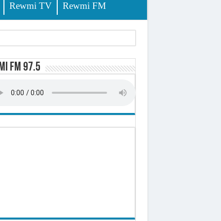
Rewmi TV
Rewmi FM
lerinage
i FM 97.5
ire octroyé
d)
 milliards de francs CFA