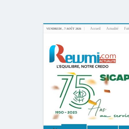
Uploader By Gse7en
Linux rewmi 5.15.0-164-generic #174-Ubuntu SMP Fri Nov 14 20:25:16 UTC 2
Accueil
Actualité
Fai
VENDREDI , 7 AOÛT 2026