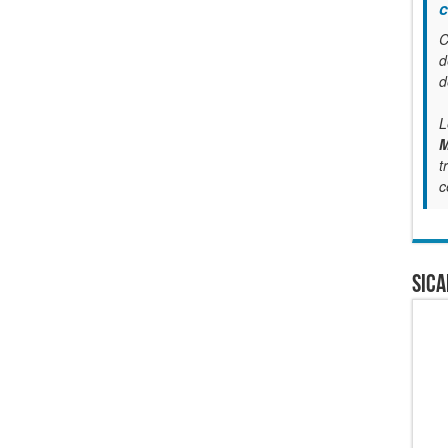
c
C
d
d
L
M
t
c
SICA