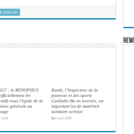
LinkedIn
REW
2027 : le RENOPHUS
Kamb, l’Inspecteur de la
officiellement les
jeunesse et des sports
atifs sous l’égide de la
Guéladio Ba en tournée, un
ation générale au
important lot de matériels
inage
sanitaire octroyé
t 2026
6 août 2026