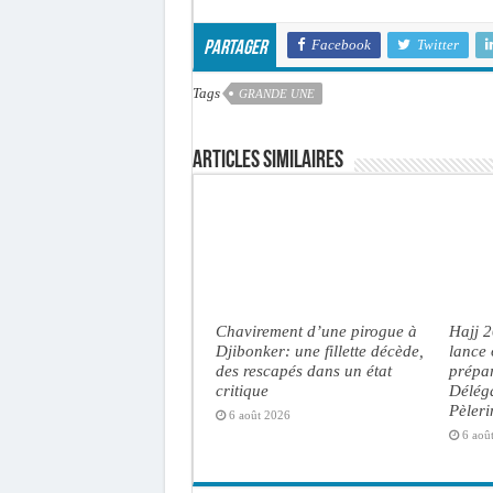
Facebook
Twitter
Partager
Tags
GRANDE UNE
Articles similaires
Chavirement d’une pirogue à
Hajj 
Djibonker: une fillette décède,
lance 
des rescapés dans un état
prépar
critique
Délég
Pèler
6 août 2026
6 aoû