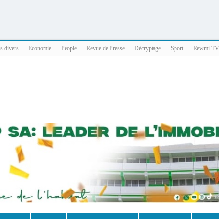
025 x86_64
ts divers
Economie
People
Revue de Presse
Décryptage
Sport
Rewmi TV