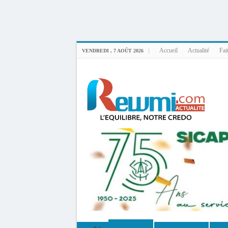
Uploader By Gse7en
Linux rewmi 5.15.0-164-generic #174-Ubuntu SMP Fri Nov 14 20:25:16 UTC 2
Accueil
Actualité
Fai
VENDREDI , 7 AOÛT 2026