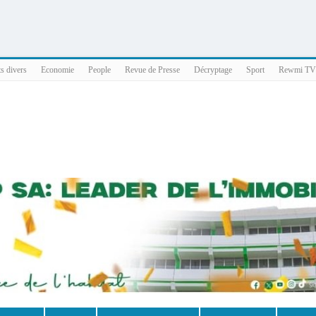
025 x86_64
ts divers
Economie
People
Revue de Presse
Décryptage
Sport
Rewmi TV