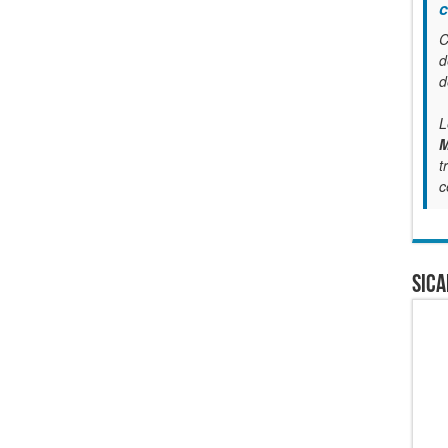
c
C
d
d
L
M
t
c
SICA