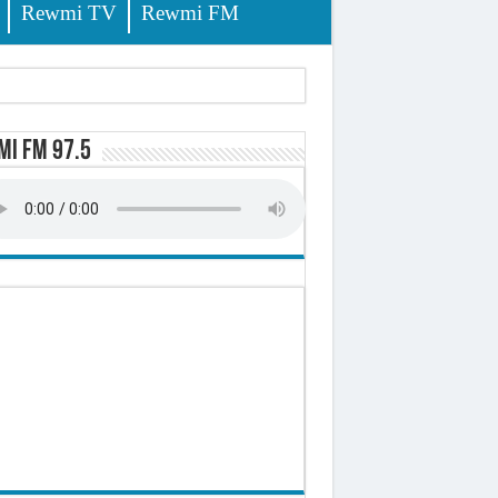
Rewmi TV
Rewmi FM
i FM 97.5
ursuites
pêche
lerinage
ire octroyé