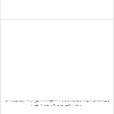
Afrobasket U18 féminine : les Lioncelles chutent encore
Ziguinchor : électrocution du bétail, catastrophe évitée de justesse
Affaire Khadim Ba : L’action publique éteinte, le PDG de Locafrique recouvre la
Aide aux ménages vulnérables : 92 976 ménages ciblés, 135 000 FCFA prévus p
Secteur extractif au Sénégal : 303 milliards de FCFA de revenus générés par au
AfroBasket U18 masculin : le Sénégal domine le Rwanda et réussit son entrée en
Fatick : Un carambolage entre trois véhicules fait deux blessés, dont un grave
Bilan Magal de Touba : 244 interpellations, 110 déferrements, 2,4 millions FCF
Aprés une bagarre en pleine circulation: Un scootériste revient asséner des
coups de machette à son antagoniste