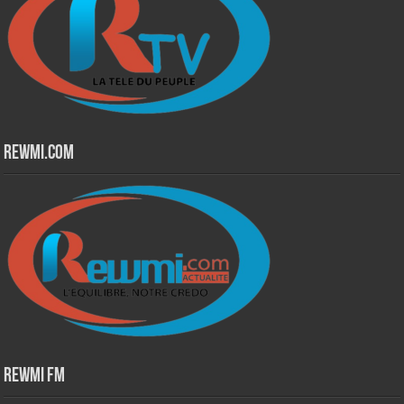
Rewmi.Com
Rewmi Fm