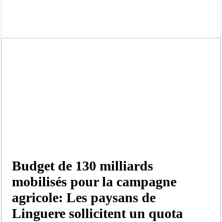
Kamb, l’Inspecteur de la jeunesse et des sports Guéladio Ba en tournée, un impor
« Quand le mandat s’achève, les discours ne suffisent plus » (Mamadou AW-Cand
Touba : convaincue d’avoir été empoisonnée, Amy Dione désigne le coupable av
Le Sénégal bénéficie de trois nouveaux financements de la Banque mondiale d’u
Linguère : Un élève de 14 ans meurt noyé dans un bassin de rétention
Gamou 1448 H / 2026 : le Comité scientifique dévoile les fondements du thème c
Assemblée nationale : Sonko valide onze dossiers chauds
Passation de service au 3FPT : Soulèye Kane officiellement installé, il décline s
Budget de 130 milliards
mobilisés pour la campagne
agricole: Les paysans de
Linguere sollicitent un quota