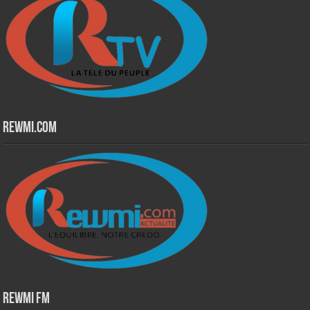
Rewmi.Com
Rewmi Fm