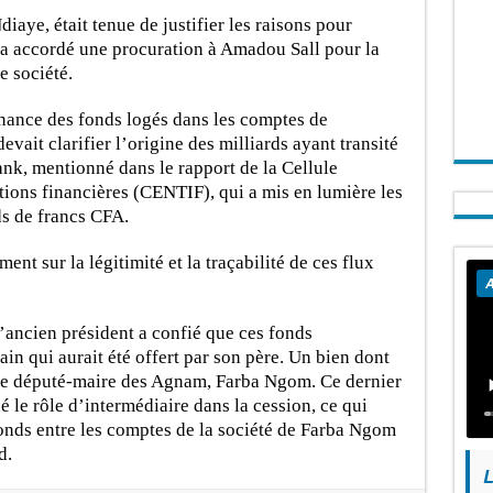
aye, était tenue de justifier les raisons pour
le a accordé une procuration à Amadou Sall pour la
e société.
enance des fonds logés dans les comptes de
devait clarifier l’origine des milliards ayant transité
nk, mentionné dans le rapport de la Cellule
tions financières (CENTIF), qui a mis en lumière les
ds de francs CFA.
nt sur la légitimité et la traçabilité de ces flux
A
l’ancien président a confié que ces fonds
ain qui aurait été offert par son père. Un bien dont
r le député-maire des Agnam, Farba Ngom. Ce dernier
é le rôle d’intermédiaire dans la cession, ce qui
 fonds entre les comptes de la société de Farba Ngom
d.
L