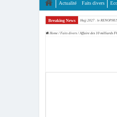
Actualité
Faits divers
Ec
Breaking News
Hajj 2027 : le RENOPHUS l
Kamb, l’Inspecteur de la j
Home
/
Faits divers
/
Affaire des 10 milliards 
« Quand le mandat s’achèv
Touba : convaincue d’avo
Le Sénégal bénéficie de 
Linguère : Un élève de 14
Gamou 1448 H / 2026 : le 
Assemblée nationale : Son
Passation de service au 3F
La communauté mouride en