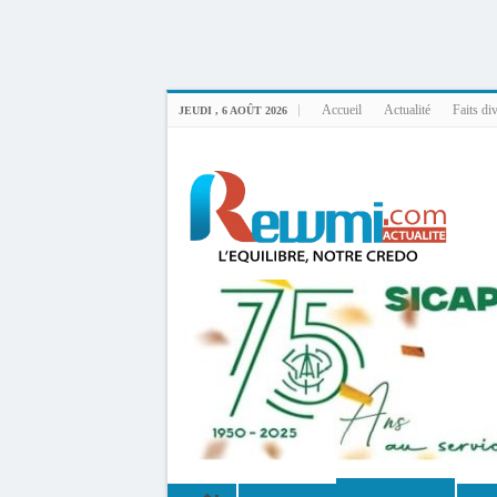
Uploader By Gse7en
Linux rewmi 5.15.0-164-generic #174-Ubuntu SMP Fri Nov 14 20:25:16 UTC 2
Accueil
Actualité
Faits di
JEUDI , 6 AOÛT 2026