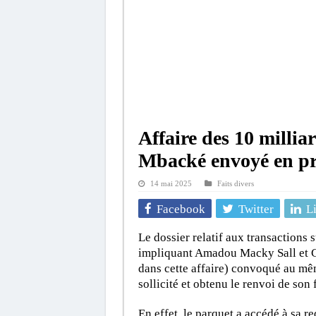
Affaire des 10 milli
Mbacké envoyé en pr
14 mai 2025
Faits divers
Facebook
Twitter
L
Le dossier relatif aux transactions
impliquant Amadou Macky Sall et C
dans cette affaire) convoqué au mê
sollicité et obtenu le renvoi de son 
En effet, le parquet a accédé à sa r