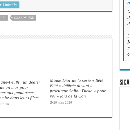
c
LinkedIn
C
d
SALL
GRANDE UNE
d
L
M
t
c
Mame Dior de la série « Bété
SICA
ane-Peulh : un dealer
Bété » déférée devant le
ade un mur pour
procureur Saliou Dicko « pour
per aux gendarmes,
vol » lors de la Can
ombe dans leurs filets
26 mars 2026
i 2026