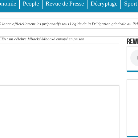
onomie
People
Revue de Presse
Décryptage
Sport
ance officiellement les préparatifs sous l’égide de la Délégation générale au Pè
eunesse et des sports Guéladio Ba en tournée, un important lot de matériels sanita
FCFA : un célèbre Mbacké-Mbacké envoyé en prison
Rewm
e, les discours ne suffisent plus » (Mamadou AW-Candidat à la mairie de Golf Su
ir été empoisonnée, Amy Dione désigne le coupable avant de mourir
trois nouveaux financements de la Banque mondiale d’un montant global de 220,71
 ans meurt noyé dans un bassin de rétention
Comité scientifique dévoile les fondements du thème central
ko valide onze dossiers chauds
PT : Soulèye Kane officiellement installé, il décline ses orientations
 deuil : Sokhna Mame Amy Mbacké, fille de Serigne Mountakha, rappelée à Dieu