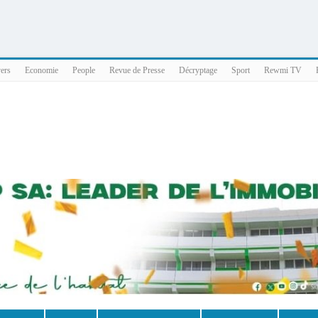
025 x86_64
vers
Economie
People
Revue de Presse
Décryptage
Sport
Rewmi TV