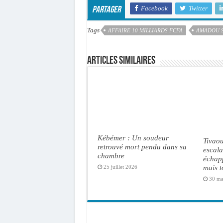
Facebook
Twitter
Partager
Tags
AFFAIRE 10 MILLIARDS FCFA
AMADOU 
Articles similaires
Kébémer : Un soudeur
Tivaou
retrouvé mort pendu dans sa
escal
chambre
échap
mais t
25 juillet 2026
30 ma