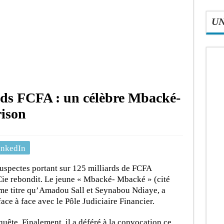
U
ards FCFA : un célèbre Mbacké-
ison
inkedIn
 suspectes portant sur 125 milliards de FCFA
ie rebondit. Le jeune « Mbacké- Mbacké » (cité
me titre qu’Amadou Sall et Seynabou Ndiaye, a
face à face avec le Pôle Judiciaire Financier.
equête. Finalement, il a déféré à la convocation ce