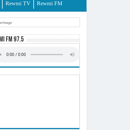
Rewmi TV
Rewmi FM
lerinage
ire octroyé
i FM 97.5
d)
 milliards de francs CFA