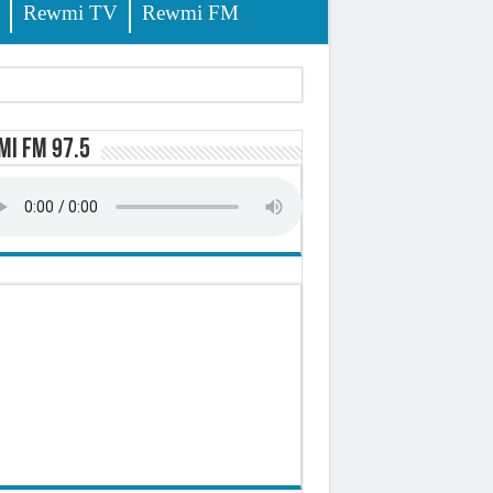
Rewmi TV
Rewmi FM
i FM 97.5
sition (officiel)
 élèves