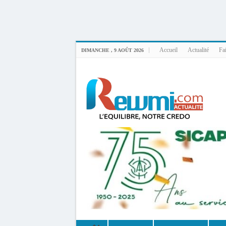
Uploader By Gse7en
Linux rewmi 5.15.0-164-generic #174-Ubuntu SMP Fri Nov 14 20:25:16 UTC 2
Accueil
Actualité
Fai
DIMANCHE , 9 AOÛT 2026