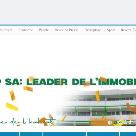
025 x86_64
ts divers
Economie
People
Revue de Presse
Décryptage
Sport
Rewmi T