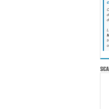
c
C
d
d
L
M
t
c
SICA