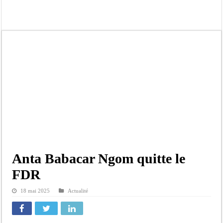
Le Sénégal bénéficie de trois nouveaux financements de la Banque mondiale d’u
Linguère : Un élève de 14 ans meurt noyé dans un bassin de rétention
Gamou 1448 H / 2026 : le Comité scientifique dévoile les fondements du thème c
Assemblée nationale : Sonko valide onze dossiers chauds
Passation de service au 3FPT : Soulèye Kane officiellement installé, il décline s
La communauté mouride en deuil : Sokhna Mame Amy Mbacké, fille de Serigne 
Élections territoriales : le FDR dénonce un « report de fait » et exige une conce
Tribunal de Dakar: Le verdict tombe pour Lamignou Darou, Oustaze Thiep et N
Anta Babacar Ngom quitte le
FDR
18 mai 2025
Actualité