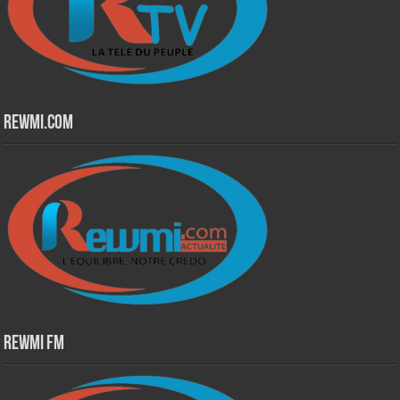
Rewmi.Com
Rewmi Fm