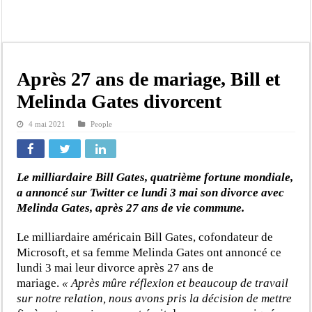
Kamb, l’Inspecteur de la jeunesse et des sports Guéladio Ba en tournée, un impor
« Quand le mandat s’achève, les discours ne suffisent plus » (Mamadou AW-Cand
Touba : convaincue d’avoir été empoisonnée, Amy Dione désigne le coupable av
Le Sénégal bénéficie de trois nouveaux financements de la Banque mondiale d’u
Après 27 ans de mariage, Bill et
Linguère : Un élève de 14 ans meurt noyé dans un bassin de rétention
Melinda Gates divorcent
Gamou 1448 H / 2026 : le Comité scientifique dévoile les fondements du thème c
4 mai 2021
People
Assemblée nationale : Sonko valide onze dossiers chauds
Passation de service au 3FPT : Soulèye Kane officiellement installé, il décline s
Le milliardaire Bill Gates, quatrième fortune mondiale,
a annoncé sur Twitter ce lundi 3 mai son divorce avec
Melinda Gates, après 27 ans de vie commune.
Le milliardaire américain Bill Gates, cofondateur de
Microsoft, et sa femme Melinda Gates ont annoncé ce
lundi 3 mai leur divorce après 27 ans de
mariage.
« Après mûre réflexion et beaucoup de travail
sur notre relation, nous avons pris la décision de mettre