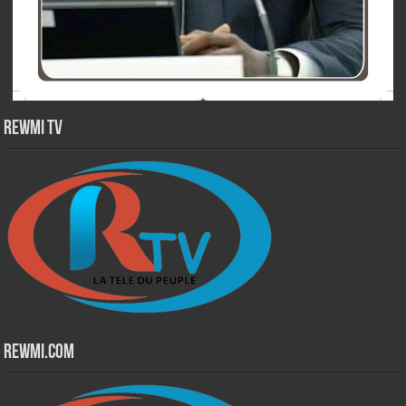
Rewmi TV
Rewmi.Com