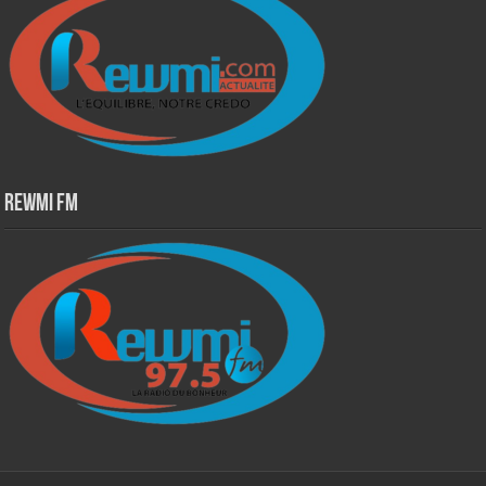
Rewmi Fm