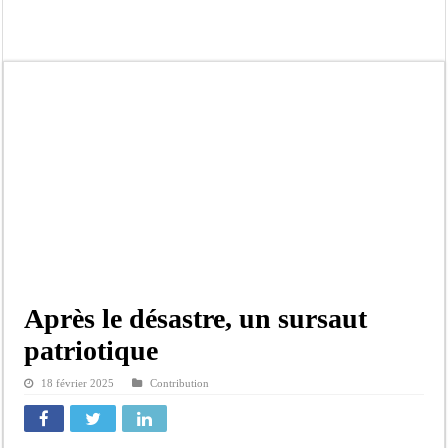
Tribunal de Dakar: Le verdict tombe pour Lamignou Darou, Oustaze Thiep et N
Candidature de Macky à l’ONU: le soutien de Diomaye «est venu un peu tard», 
Diamniadio : l’entreprise Sen Oscar perd un hangar de deux hectares dans un vi
Affaire F. B. G. : le point de presse Jamra reporté à la demande de ses avocats
Election à l’ONU: Macky Sall est «celui qui est en plus grande difficulté», anal
SENELEC : La torche qui balise l’émergence sénégalaise
KIIRAAY AU PALAIS — PASTEF À L’ASSEMBLÉE — LE FRAPP SUR LE FRONT POP
Électrification rurale : Thierno Alia MBENGUE plaide pour une énergie au serv
Après le désastre, un sursaut
patriotique
18 février 2025
Contribution