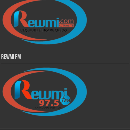
Rewmi Fm