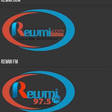
Rewmi.Com
Rewmi Fm