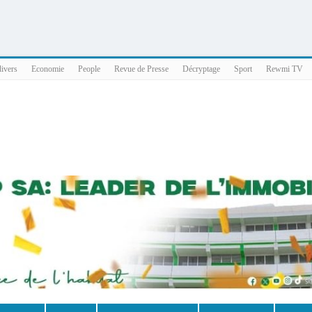
025 x86_64
divers
Economie
People
Revue de Presse
Décryptage
Sport
Rewmi TV