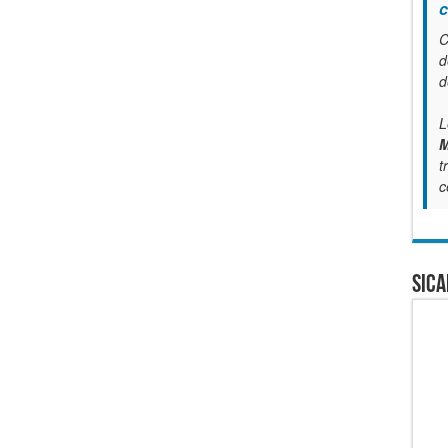
c
C
d
d
L
M
t
c
SICA