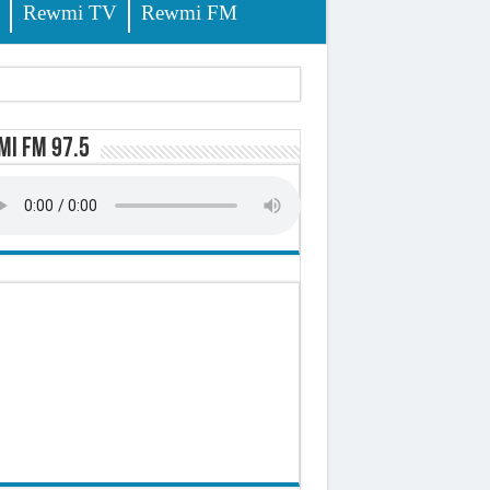
Rewmi TV
Rewmi FM
i FM 97.5
sition (officiel)
 élèves