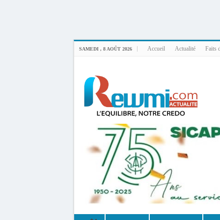
Uploader By Gse7en
Linux rewmi 5.15.0-164-generic #174-Ubuntu SMP Fri Nov 14 20:25:16 UTC 2
Accueil
Actualité
Faits 
SAMEDI , 8 AOÛT 2026