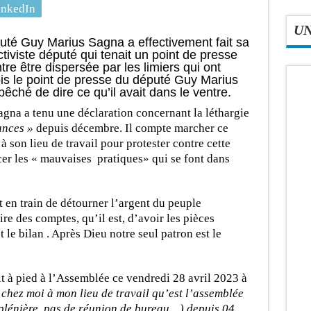
inkedIn
U
uté Guy Marius Sagna a effectivement fait sa
tiviste député qui tenait un point de presse
tre être dispersée par les limiers qui ont
s le point de presse du député Guy Marius
êché de dire ce qu’il avait dans le ventre.
gna a tenu une déclaration concernant la léthargie
ances »
depuis décembre. Il compte marcher ce
 son lieu de travail pour protester contre cette
er les « mauvaises pratiques» qui se font dans
t en train de détourner l’argent du peuple
e des comptes, qu’il est, d’avoir les pièces
t le bilan . Après Dieu notre seul patron est le
t à pied à l’Assemblée ce vendredi 28 avril 2023 à
 chez moi à mon lieu de travail qu’est l’assemblée
plénière, pas de réunion de bureau…) depuis 04