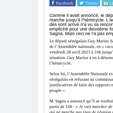
Facebook
Twitter
L
Comme il avait annoncé, le dép
marche jusqu’à l’hémicycle. L’ac
dès sont arrivé n’a vu sa rencon
empêché pour une deuxième foi
Sagna. Mais ceci ne l’a pas emp
Le député sénégalais Guy Marius Sa
de l’Assemblée nationale, en
« vac
vendredi 28 avril 2023 à 10h jusqu’à
situation. Guy Marius a eu à dénonc
l’hémicycle.
Selon lui, l’Assemblée Nationale es
sénégalais en refusant au commissair
justificatives de faire des rapports e
peuple ».
M. Sagna a annoncé qu’il se rendrai
partir de 10h :
« Je vais marcher de
qui ne marche pas (pas de réunion 