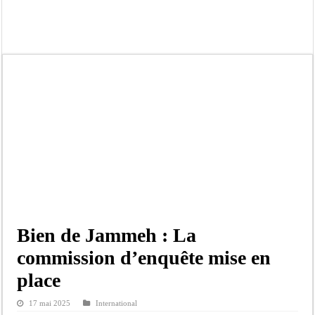
Afrobasket U18 féminine : les Lioncelles chutent encore
Ziguinchor : électrocution du bétail, catastrophe évitée de justesse
Affaire Khadim Ba : L’action publique éteinte, le PDG de Locafrique recouvre la
Aide aux ménages vulnérables : 92 976 ménages ciblés, 135 000 FCFA prévus p
Secteur extractif au Sénégal : 303 milliards de FCFA de revenus générés par au
AfroBasket U18 masculin : le Sénégal domine le Rwanda et réussit son entrée en
Fatick : Un carambolage entre trois véhicules fait deux blessés, dont un grave
Bilan Magal de Touba : 244 interpellations, 110 déferrements, 2,4 millions FCF
Bien de Jammeh : La
commission d’enquête mise en
place
17 mai 2025
International