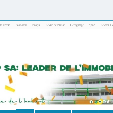
025 x86_64
ts divers
Economie
People
Revue de Presse
Décryptage
Sport
Rewmi T