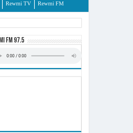
Rewmi TV
Rewmi FM
i FM 97.5
sition (officiel)