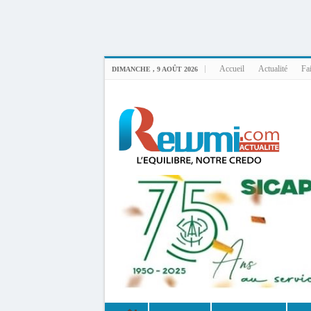
Uploader By Gse7en
Linux rewmi 5.15.0-164-generic #174-Ubuntu SMP Fri Nov 14 20:25:16 UTC 2
Accueil
Actualité
Fai
DIMANCHE , 9 AOÛT 2026