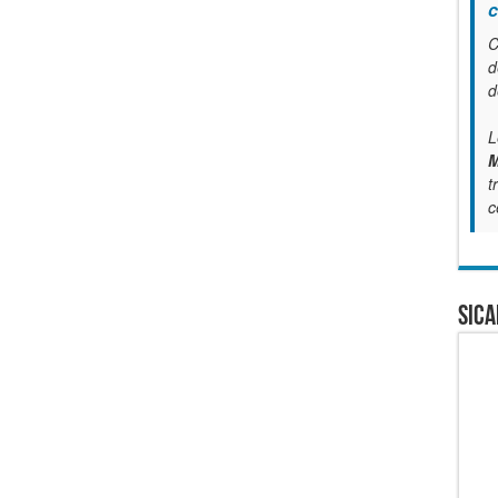
c
C
d
d
L
M
t
c
SICA