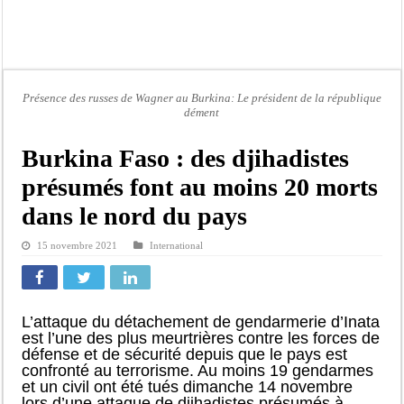
Scandale de pédophilie, acte contre nature : Un coach de football démasqué pour
Banditisme : Fily Sané, ancien Lieutenant du célèbre Ino, de nouveau Interpellé
Affaire Farba Ngom : La balle, dans le camp du procureur financier
Succession de Pape Thiaw : la bombe à retardement qui menace la FSF
Présence des russes de Wagner au Burkina: Le président de la république
dément
Baisse des réserves de sang : au CNTS de Dakar, des citoyens répondent à l’appe
Un tribunal américain bloque la construction de la salle de bal de Trump à la 
Burkina Faso : des djihadistes
Nécrologie : Décès de Djibril Dièye, animateur de l’émission « Auto Mag » sur 
présumés font au moins 20 morts
Affaire Pape Cheikh Diallo et Cie : le Parquet fait appel après le non-lieu acco
dans le nord du pays
15 novembre 2021
International
L’attaque du détachement de gendarmerie d’Inata
est l’une des plus meurtrières contre les forces de
défense et de sécurité depuis que le pays est
confronté au terrorisme. Au moins 19 gendarmes
et un civil ont été tués dimanche 14 novembre
lors d’une attaque de djihadistes présumés à