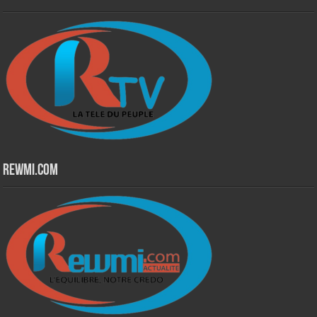
Rewmi.Com