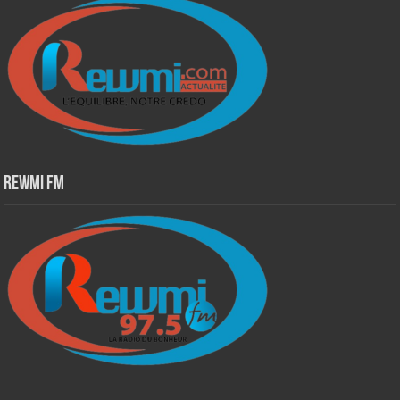
Rewmi Fm