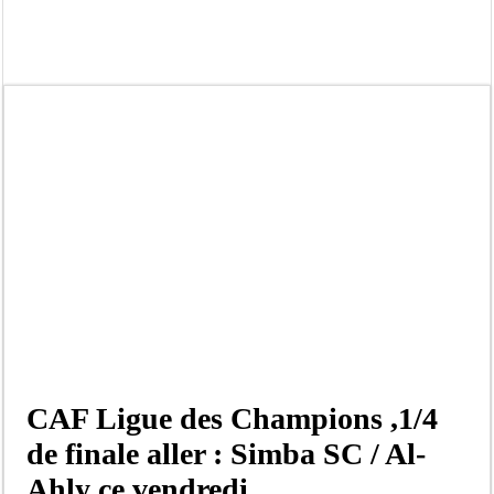
Afrobasket U18 féminine : les Lioncelles chutent encore
Ziguinchor : électrocution du bétail, catastrophe évitée de justesse
Affaire Khadim Ba : L’action publique éteinte, le PDG de Locafrique recouvre la
Aide aux ménages vulnérables : 92 976 ménages ciblés, 135 000 FCFA prévus p
Secteur extractif au Sénégal : 303 milliards de FCFA de revenus générés par au
AfroBasket U18 masculin : le Sénégal domine le Rwanda et réussit son entrée en
Fatick : Un carambolage entre trois véhicules fait deux blessés, dont un grave
Bilan Magal de Touba : 244 interpellations, 110 déferrements, 2,4 millions FCF
CAF Ligue des Champions ,1/4
de finale aller : Simba SC / Al-
Ahly ce vendredi