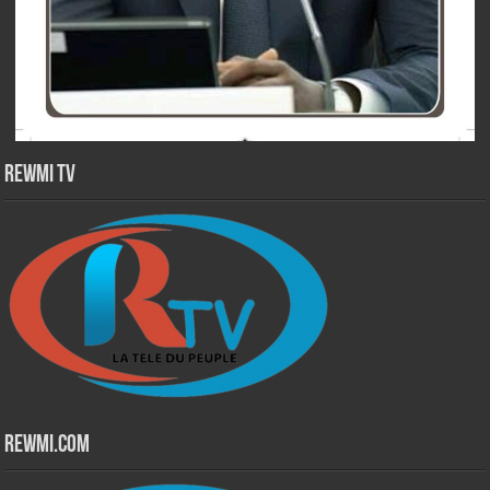
Rewmi TV
Rewmi.Com