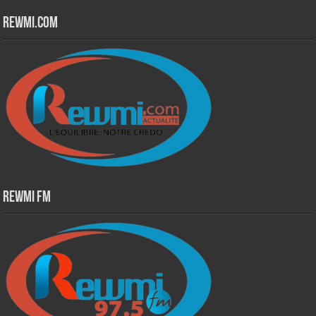
Rewmi.Com
Rewmi Fm