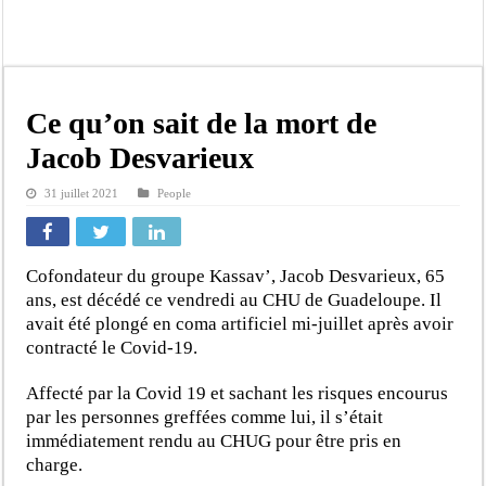
Scandale de pédophilie, acte contre nature : Un coach de football démasqué pour
Banditisme : Fily Sané, ancien Lieutenant du célèbre Ino, de nouveau Interpellé
Affaire Farba Ngom : La balle, dans le camp du procureur financier
Succession de Pape Thiaw : la bombe à retardement qui menace la FSF
Ce qu’on sait de la mort de
Baisse des réserves de sang : au CNTS de Dakar, des citoyens répondent à l’appe
Jacob Desvarieux
Un tribunal américain bloque la construction de la salle de bal de Trump à la 
31 juillet 2021
People
Nécrologie : Décès de Djibril Dièye, animateur de l’émission « Auto Mag » sur 
Affaire Pape Cheikh Diallo et Cie : le Parquet fait appel après le non-lieu acco
Cofondateur du groupe Kassav’, Jacob Desvarieux, 65
ans, est décédé ce vendredi au CHU de Guadeloupe. Il
avait été plongé en coma artificiel mi-juillet après avoir
contracté le Covid-19.
Affecté par la Covid 19 et sachant les risques encourus
par les personnes greffées comme lui, il s’était
immédiatement rendu au CHUG pour être pris en
charge.