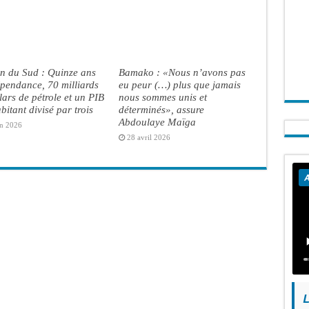
n du Sud : Quinze ans
Bamako : «Nous n’avons pas
pendance, 70 milliards
eu peur (…) plus que jamais
lars de pétrole et un PIB
nous sommes unis et
bitant divisé par trois
déterminés», assure
Abdoulaye Maïga
in 2026
28 avril 2026
A
L