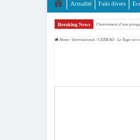
Actualité
Faits divers
Ec
Breaking News
Chavirement d’une pirogue
Hajj 2027 : le RENOPHUS l
Home
/
International
/
CEDEAO : Le Togo va-t-il
Kamb, l’Inspecteur de la j
« Quand le mandat s’achèv
Touba : convaincue d’avo
Le Sénégal bénéficie de 
Linguère : Un élève de 14
Gamou 1448 H / 2026 : le 
Assemblée nationale : Son
Passation de service au 3F