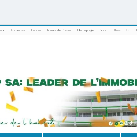
025 x86_64
vers
Economie
People
Revue de Presse
Décryptage
Sport
Rewmi TV