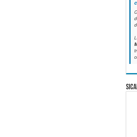
c
C
d
d
L
M
t
c
SICA