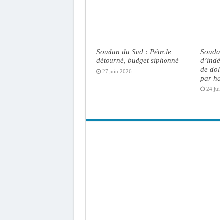
Soudan du Sud : Pétrole
Souda
détourné, budget siphonné
d’indé
de dol
27 juin 2026
par ha
24 ju