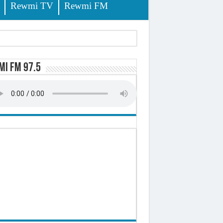
Rewmi TV
Rewmi FM
lerinage
i FM 97.5
ire octroyé
d)
 milliards de francs CFA