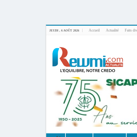
Uploader By Gse7en
Linux rewmi 5.15.0-164-generic #174-Ubuntu SMP Fri Nov 14 20:25:16 UTC 2
Accueil
Actualité
Faits di
JEUDI , 6 AOÛT 2026