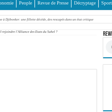
onomie
People
Revue de Presse
Décryptage
Sport
 à Djibonker: une fillette décède, des rescapés dans un état critique
ance officiellement les préparatifs sous l’égide de la Délégation générale au Pè
 rejoindre l’Alliance des Etats du Sahel ?
Rewm
eunesse et des sports Guéladio Ba en tournée, un important lot de matériels sanita
e, les discours ne suffisent plus » (Mamadou AW-Candidat à la mairie de Golf Su
ir été empoisonnée, Amy Dione désigne le coupable avant de mourir
trois nouveaux financements de la Banque mondiale d’un montant global de 220,71
 ans meurt noyé dans un bassin de rétention
Comité scientifique dévoile les fondements du thème central
ko valide onze dossiers chauds
PT : Soulèye Kane officiellement installé, il décline ses orientations