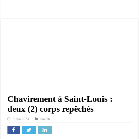
Moustapha Dramé rejoint Pastef
Crise en Guinée Bissau : la médiation sénégalaise a présenté les contours de son
Un déficit de 128,9 milliards de francs CFA de la balance commerciale en juin
Scandale de pédophilie, acte contre nature : Un coach de football démasqué pour
Banditisme : Fily Sané, ancien Lieutenant du célèbre Ino, de nouveau Interpellé
Affaire Farba Ngom : La balle, dans le camp du procureur financier
Succession de Pape Thiaw : la bombe à retardement qui menace la FSF
Baisse des réserves de sang : au CNTS de Dakar, des citoyens répondent à l’appe
Chavirement à Saint-Louis :
deux (2) corps repêchés
3 mai 2024
Société