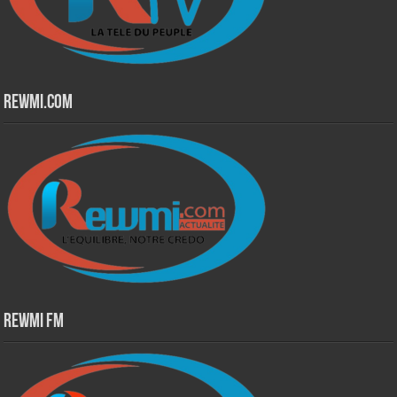
Rewmi.Com
Rewmi Fm