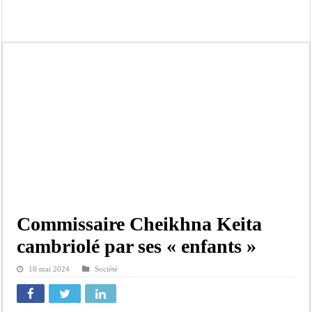
Contrôle des fonds spéciaux : la majorité parlementaire accusée d’ »opportuni
Linguere: le ministre Idrissa Samb réunit des maires et prédit la victoire du part
Mouvement pour le renouveau de Dahra Djoloff: Le coordonnateur El Hadji Dème
Le restaurant Aby’s Garden d’Aby Ndour ravagé par un incendie
Ousmane Sonko crache ses vérités à Diomaye: « Des vies ne sont pas tombées p
Élections municipales : le calendrier fait débat
Gamou de Tivaouane 2026 : Habib Sy Mansour met en garde les influenceurs cont
Tivaouane : les recommandations du Khalife général des Tidianes pour le Gam
Commissaire Cheikhna Keita
cambriolé par ses « enfants »
10 mai 2024
Société