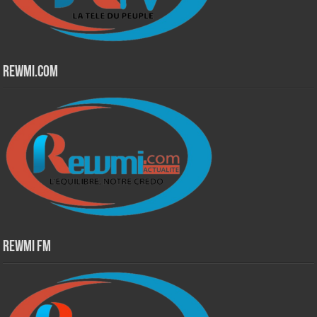
Rewmi.Com
Rewmi Fm