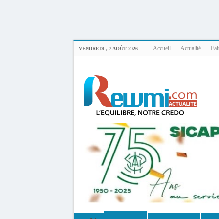
Uploader By Gse7en
Linux rewmi 5.15.0-164-generic #174-Ubuntu SMP Fri Nov 14 20:25:16 UTC 2
Accueil
Actualité
Fai
VENDREDI , 7 AOÛT 2026