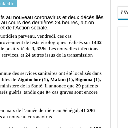
inkedIn
U
ifs au nouveau coronavirus et deux décès liés
s au cours des dernières 24 heures, a-t-on
et de l’Action sociale.
uotidien parvenu, vendredi, ces cas
roviennent de tests virologiques réalisés sur
1442
de positivité de
3, 33%
. Les nouvelles infections
 services, et
24
autres issus de la transmission
nnue des services sanitaires ont été localisés dans
alités de
Ziguinchor (1), Matam (1), Bignona (1),
e ministère de la Santé. Il annonce que
29
patients
larés guéris, tandis que
04
cas graves sont encore
en mars de l’année dernière au Sénégal,
41 296
fs au nouveau coronavirus.