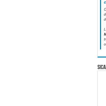
c
C
d
d
L
M
t
c
SICA