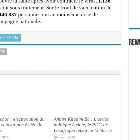
uvré la santé après avoir contracté le virus,
1.138
sont sous traitement. Sur le front de vaccination, le
446 837
personnes ont au moins une dose de
campagne nationale.
LinkedIn
REW
UNE
chor : électrocution du
Affaire Khadim Ba : L’action
, catastrophe évitée de
publique éteinte, le PDG de
se
Locafrique recouvre la liberté
t 2026
7 août 2026