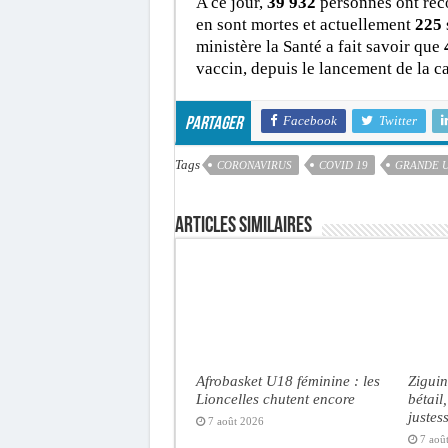
A ce jour,
39 932
personnes ont reco
en sont mortes et actuellement
225
ministère la Santé a fait savoir que
vaccin, depuis le lancement de la 
Facebook
Twitter
Partager
Tags
CORONAVIRUS
COVID 19
GRANDE 
Articles similaires
Afrobasket U18 féminine : les
Ziguin
Lioncelles chutent encore
bétail
justes
7 août 2026
7 aoû