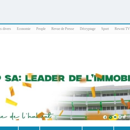
025 x86_64
ts divers
Economie
People
Revue de Presse
Décryptage
Sport
Rewmi TV