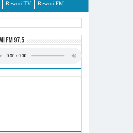
Rewmi TV
Rewmi FM
i FM 97.5
ursuites